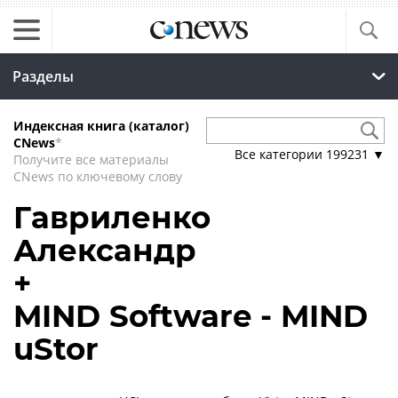
Разделы
Индексная книга (каталог)
CNews
*
Все категории
199231
▼
Получите все материалы
CNews по ключевому слову
Гавриленко
Александр
+
MIND Software - MIND
uStor