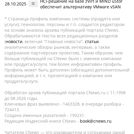
HCI-решение на базе zVirt и MIND uStor
28.10.2025
обеспечит альтернативу VMware vSAN
* Страница-профиль компании, системы (продукта или
услуги), технологии, персоны и т.п. создается редактором
на основе анализа архива публикаций портала CNews.
Обрабатываются тексты всех редакционных разделов
(
новости
, включая "Главные новости",
статьи
,
аналитические обзоры рынков, интервью, а также
содержание партнёрских проектов). Таким образом, чем
больше публикаций на CNews было с именем компании
или продукта/услуги, тем более информативен профиль.
Профиль может быть дополнен (обогащен) дополнительной
информацией, в т.ч. презентацией о компании или
продукте/услуге.
Обработан архив публикаций портала CNews.ru c 11.1998
до 08.2026 годы.
Ключевых фраз выявлено - 1463328, в очереди разбора -
724413.
Создано именных указателей - 199231.
Редакция Индексной книги CNews -
book@cnews.ru
Читатели CNews — это руководители и сотрудники одной