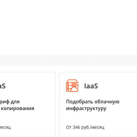
aS
IaaS
риф для
Подобрать облачную
 копирования
инфраструктуру
месяц
От 346 руб./месяц