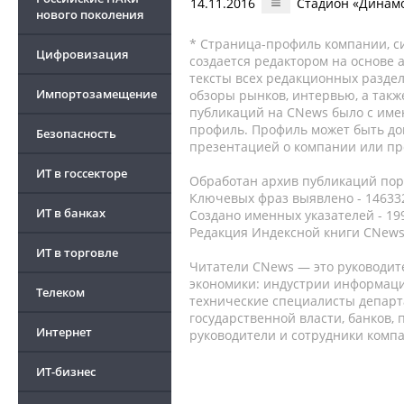
14.11.2016
Стадион «Динамо
нового поколения
* Страница-профиль компании, сис
Цифровизация
создается редактором на основе
тексты всех редакционных раздел
Импортозамещение
обзоры рынков, интервью, а такж
публикаций на CNews было с име
профиль. Профиль может быть до
Безопасность
презентацией о компании или про
ИТ в госсекторе
Обработан архив публикаций порт
Ключевых фраз выявлено - 146332
ИТ в банках
Создано именных указателей - 19
Редакция Индексной книги CNews
ИТ в торговле
Читатели CNews — это руководит
экономики: индустрии информаци
Телеком
технические специалисты депар
государственной власти, банков,
Интернет
руководители и сотрудники комп
ИТ-бизнес