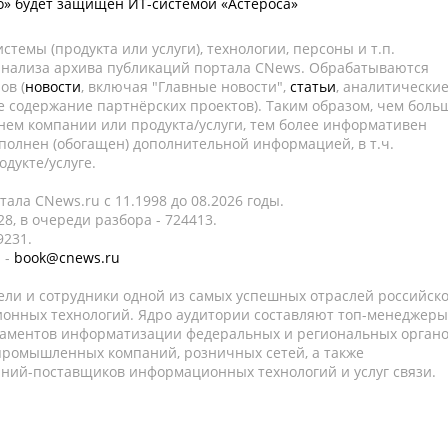
» будет защищен ИТ-системой «Астероса»
темы (продукта или услуги), технологии, персоны и т.п.
 анализа архива публикаций портала CNews. Обрабатываются
ов (
новости
, включая "Главные новости",
статьи
, аналитически
е содержание партнёрских проектов). Таким образом, чем боль
нем компании или продукта/услуги, тем более информативен
полнен (обогащен) дополнительной информацией, в т.ч.
дукте/услуге.
ала CNews.ru c 11.1998 до 08.2026 годы.
8, в очереди разбора - 724413.
9231.
 -
book@cnews.ru
ели и сотрудники одной из самых успешных отраслей российск
онных технологий. Ядро аудитории составляют топ-менеджеры
таментов информатизации федеральных и региональных орган
 промышленных компаний, розничных сетей, а также
аний-поставщиков информационных технологий и услуг связи.