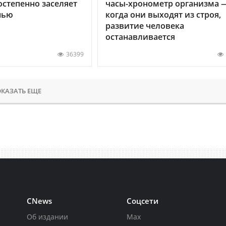
остепенно заселяет
часы-хронометр организма 
нью
когда они выходят из строя,
развитие человека
останавливается
36399
КАЗАТЬ ЕЩЕ
CNews
Соцсети
Об издании
Max