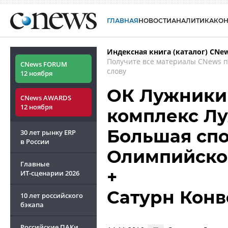
ГЛАВНАЯ
НОВОСТИ
АНАЛИТИКА
КО
Индексная книга (каталог) CNe
Получите все материалы CNews 
CNews FORUM
слову
12 ноября
ОК Лужники
CNews AWARDS
12 ноября
комплекс Лу
Большая спо
30 лет рынку ERP
в России
Олимпийско
Главные
+
ИТ-сценарии
2026
Сатурн Кон
10 лет российского
бэкапа
Российские ПАКи