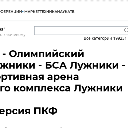
НФЕРЕНЦИИ
МАРКЕТ
ТЕХНИКА
НАУКА
ТВ
ws
*
по ключевому
Все категории
199231
 - Олимпийский
жники - БСА Лужники -
ртивная арена
го комплекса Лужники
версия ПКФ