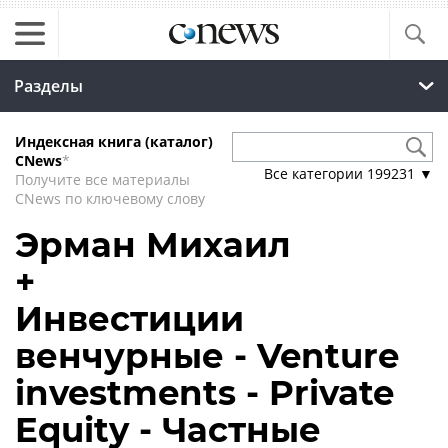
Разделы
Индексная книга (каталог)
CNews
*
Все категории
199231
▼
Получите все материалы
CNews по ключевому слову
Эрман Михаил
+
Инвестиции
венчурные - Venture
investments - Private
Equity - Частные