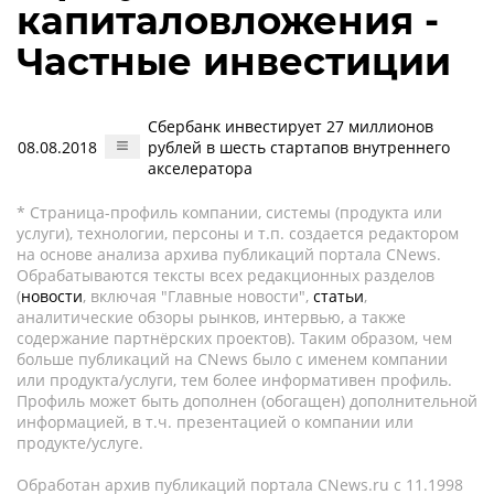
капиталовложения -
Частные инвестиции
Сбербанк инвестирует 27 миллионов
08.08.2018
рублей в шесть стартапов внутреннего
акселератора
* Страница-профиль компании, системы (продукта или
услуги), технологии, персоны и т.п. создается редактором
на основе анализа архива публикаций портала CNews.
Обрабатываются тексты всех редакционных разделов
(
новости
, включая "Главные новости",
статьи
,
аналитические обзоры рынков, интервью, а также
содержание партнёрских проектов). Таким образом, чем
больше публикаций на CNews было с именем компании
или продукта/услуги, тем более информативен профиль.
Профиль может быть дополнен (обогащен) дополнительной
информацией, в т.ч. презентацией о компании или
продукте/услуге.
Обработан архив публикаций портала CNews.ru c 11.1998