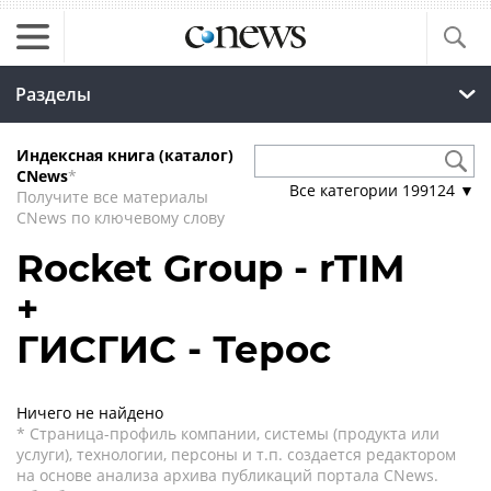
Разделы
Индексная книга (каталог)
CNews
*
Все категории
199124
▼
Получите все материалы
CNews по ключевому слову
Rocket Group - rTIM
+
ГИСГИС - Терос
Ничего не найдено
* Страница-профиль компании, системы (продукта или
услуги), технологии, персоны и т.п. создается редактором
на основе анализа архива публикаций портала CNews.