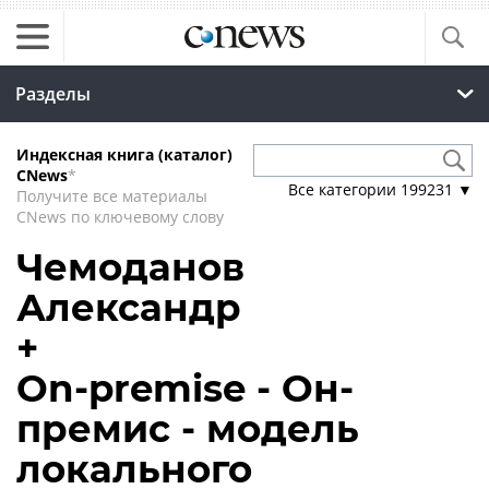
Разделы
Индексная книга (каталог)
CNews
*
Все категории
199231
▼
Получите все материалы
CNews по ключевому слову
Чемоданов
Александр
+
On-premise - Он-
премис - модель
локального