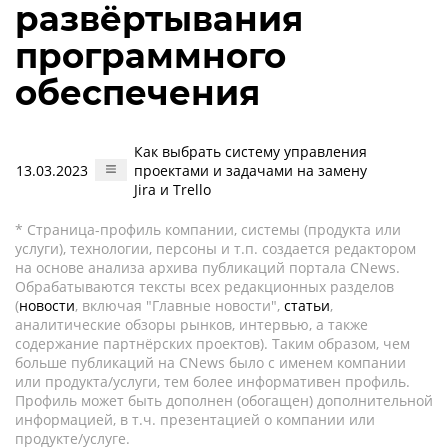
развёртывания
программного
обеспечения
Как выбрать систему управления
13.03.2023
проектами и задачами на замену
Jira и Trello
* Страница-профиль компании, системы (продукта или
услуги), технологии, персоны и т.п. создается редактором
на основе анализа архива публикаций портала CNews.
Обрабатываются тексты всех редакционных разделов
(
новости
, включая "Главные новости",
статьи
,
аналитические обзоры рынков, интервью, а также
содержание партнёрских проектов). Таким образом, чем
больше публикаций на CNews было с именем компании
или продукта/услуги, тем более информативен профиль.
Профиль может быть дополнен (обогащен) дополнительной
информацией, в т.ч. презентацией о компании или
продукте/услуге.