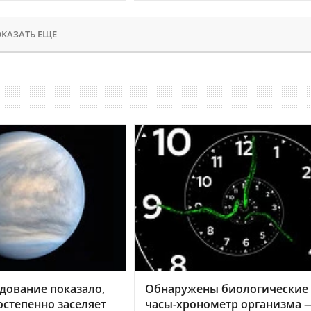
КАЗАТЬ ЕЩЕ
дование показало,
Обнаружены биологические
остепенно заселяет
часы-хронометр организма 