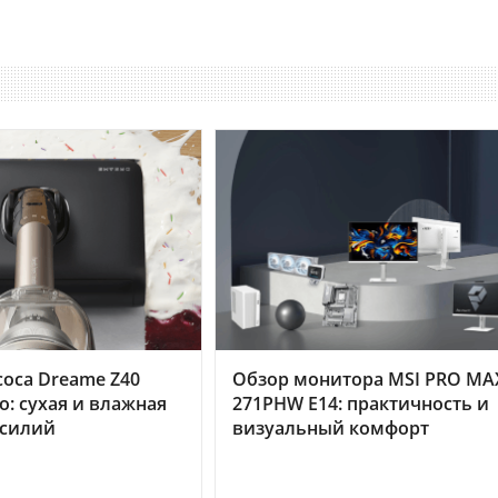
оса Dreame Z40
Обзор монитора MSI PRO MA
o: сухая и влажная
271PHW E14: практичность и
усилий
визуальный комфорт