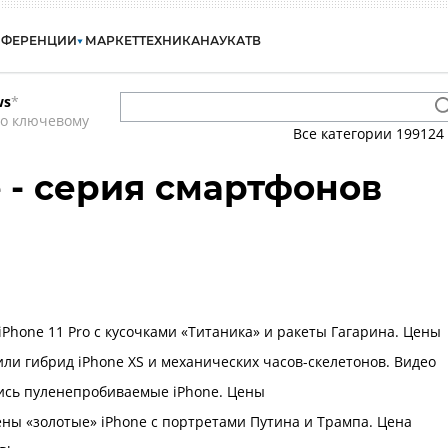
НФЕРЕНЦИИ
МАРКЕТ
ТЕХНИКА
НАУКА
ТВ
ws
*
по ключевому
Все категории
199124
e - серия смартфонов
iPhone 11 Pro с кусочками «Титаника» и ракеты Гагарина. Цены
или гибрид iPhone XS и механических часов-скелетонов. Видео
ись пуленепробиваемые iPhone. Цены
ны «золотые» iPhone с портретами Путина и Трампа. Цена