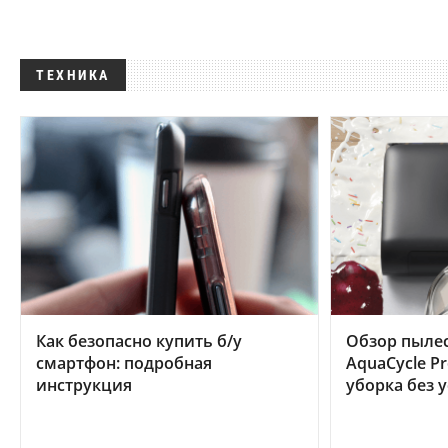
ТЕХНИКА
Как безопасно купить б/у
Обзор пылес
смартфон: подробная
AquaCycle Pr
инструкция
уборка без 