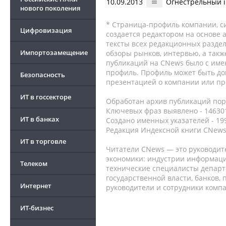
10.09.2013
Огнестрельный 
нового поколения
* Страница-профиль компании, сис
Цифровизация
создается редактором на основе
тексты всех редакционных раздел
Импортозамещение
обзоры рынков, интервью, а такж
публикаций на CNews было с име
профиль. Профиль может быть до
Безопасность
презентацией о компании или про
ИТ в госсекторе
Обработан архив публикаций порт
Ключевых фраз выявлено - 146301
ИТ в банках
Создано именных указателей - 19
Редакция Индексной книги CNews
ИТ в торговле
Читатели CNews — это руководит
экономики: индустрии информаци
Телеком
технические специалисты депар
государственной власти, банков,
Интернет
руководители и сотрудники комп
ИТ-бизнес