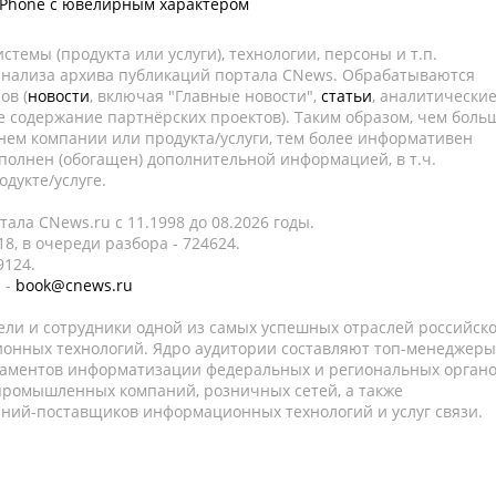
iPhone с ювелирным характером
темы (продукта или услуги), технологии, персоны и т.п.
 анализа архива публикаций портала CNews. Обрабатываются
ов (
новости
, включая "Главные новости",
статьи
, аналитически
е содержание партнёрских проектов). Таким образом, чем боль
нем компании или продукта/услуги, тем более информативен
полнен (обогащен) дополнительной информацией, в т.ч.
дукте/услуге.
ала CNews.ru c 11.1998 до 08.2026 годы.
8, в очереди разбора - 724624.
9124.
 -
book@cnews.ru
ели и сотрудники одной из самых успешных отраслей российск
онных технологий. Ядро аудитории составляют топ-менеджеры
таментов информатизации федеральных и региональных орган
 промышленных компаний, розничных сетей, а также
аний-поставщиков информационных технологий и услуг связи.