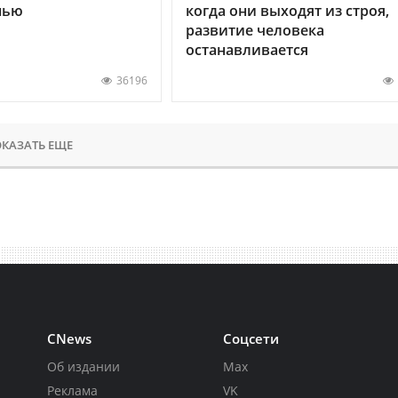
нью
когда они выходят из строя,
развитие человека
останавливается
36196
КАЗАТЬ ЕЩЕ
CNews
Соцсети
Об издании
Max
Реклама
VK