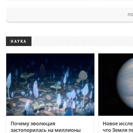
ПО
НАУКА
Почему эволюция
Новое иссле
застопорилась на миллионы
что Земля п