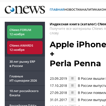
ГЛАВНАЯ
НОВОСТИ
АНАЛИТИКА
КО
Индексная книга (каталог) CNe
Получите все материалы CNews 
CNews FORUM
слову
12 ноября
Apple iPhon
CNews AWARDS
12 ноября
+
Perla Penna
30 лет рынку ERP
в России
Главные
23.09.2019
В России вышли 
ИТ-сценарии
2026
17.10.2018
В России выпуст
10 лет российского
27.09.2018
В России появил
бэкапа
31.01.2017
В России выпуще
Российские ПАКи