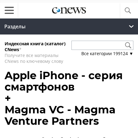
Разделы
Индексная книга (каталог)
CNews
*
Все категории
199124
▼
Получите все материалы
CNews по ключевому слову
Apple iPhone - серия
смартфонов
+
Magma VC - Magma
Venture Partners