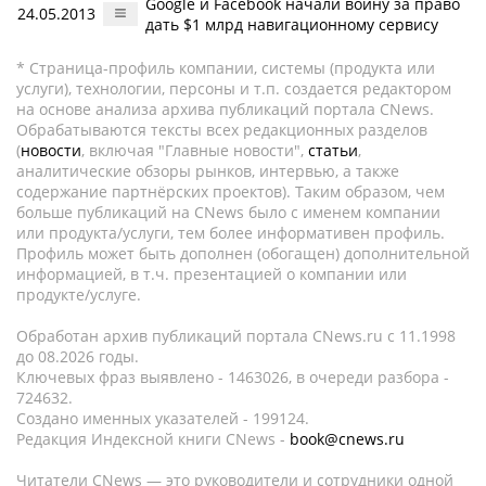
Google и Facebook начали войну за право
24.05.2013
дать $1 млрд навигационному сервису
* Страница-профиль компании, системы (продукта или
услуги), технологии, персоны и т.п. создается редактором
на основе анализа архива публикаций портала CNews.
Обрабатываются тексты всех редакционных разделов
(
новости
, включая "Главные новости",
статьи
,
аналитические обзоры рынков, интервью, а также
содержание партнёрских проектов). Таким образом, чем
больше публикаций на CNews было с именем компании
или продукта/услуги, тем более информативен профиль.
Профиль может быть дополнен (обогащен) дополнительной
информацией, в т.ч. презентацией о компании или
продукте/услуге.
Обработан архив публикаций портала CNews.ru c 11.1998
до 08.2026 годы.
Ключевых фраз выявлено - 1463026, в очереди разбора -
724632.
Создано именных указателей - 199124.
Редакция Индексной книги CNews -
book@cnews.ru
Читатели CNews — это руководители и сотрудники одной