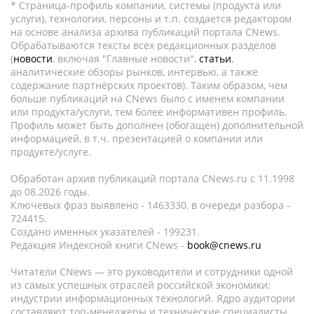
* Страница-профиль компании, системы (продукта или
услуги), технологии, персоны и т.п. создается редактором
на основе анализа архива публикаций портала CNews.
Обрабатываются тексты всех редакционных разделов
(
новости
, включая "Главные новости",
статьи
,
аналитические обзоры рынков, интервью, а также
содержание партнёрских проектов). Таким образом, чем
больше публикаций на CNews было с именем компании
или продукта/услуги, тем более информативен профиль.
Профиль может быть дополнен (обогащен) дополнительной
информацией, в т.ч. презентацией о компании или
продукте/услуге.
Обработан архив публикаций портала CNews.ru c 11.1998
до 08.2026 годы.
Ключевых фраз выявлено - 1463330, в очереди разбора -
724415.
Создано именных указателей - 199231.
Редакция Индексной книги CNews -
book@cnews.ru
Читатели CNews — это руководители и сотрудники одной
из самых успешных отраслей российской экономики:
индустрии информационных технологий. Ядро аудитории
составляют топ-менеджеры и технические специалисты