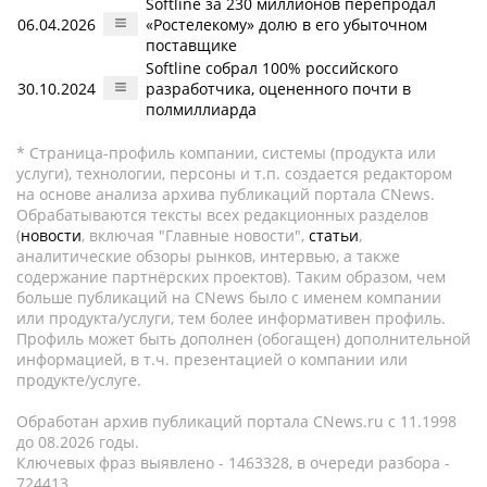
Softline за 230 миллионов перепродал
06.04.2026
«Ростелекому» долю в его убыточном
поставщике
Softline собрал 100% российского
30.10.2024
разработчика, оцененного почти в
полмиллиарда
* Страница-профиль компании, системы (продукта или
услуги), технологии, персоны и т.п. создается редактором
на основе анализа архива публикаций портала CNews.
Обрабатываются тексты всех редакционных разделов
(
новости
, включая "Главные новости",
статьи
,
аналитические обзоры рынков, интервью, а также
содержание партнёрских проектов). Таким образом, чем
больше публикаций на CNews было с именем компании
или продукта/услуги, тем более информативен профиль.
Профиль может быть дополнен (обогащен) дополнительной
информацией, в т.ч. презентацией о компании или
продукте/услуге.
Обработан архив публикаций портала CNews.ru c 11.1998
до 08.2026 годы.
Ключевых фраз выявлено - 1463328, в очереди разбора -
724413.