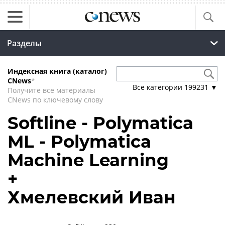
Разделы
Индексная книга (каталог)
CNews
*
Все категории
199231
▼
Получите все материалы
CNews по ключевому слову
Softline - Polymatica
ML - Polymatica
Machine Learning
+
Хмелевский Иван