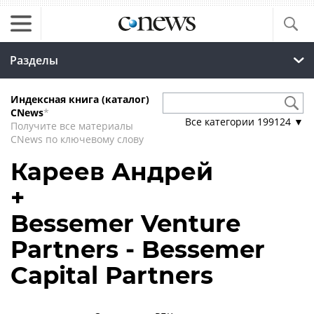
Разделы
Индексная книга (каталог)
CNews
*
Все категории
199124
▼
Получите все материалы
CNews по ключевому слову
Кареев Андрей
+
Bessemer Venture
Partners - Bessemer
Capital Partners