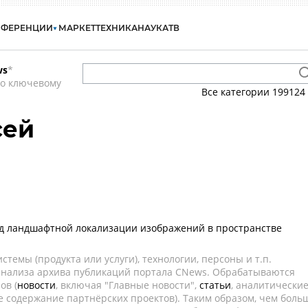
НФЕРЕНЦИИ
МАРКЕТ
ТЕХНИКА
НАУКА
ТВ
ws
*
по ключевому
Все категории
199124
сей
д ландшафтной локализации изображений в пространстве
темы (продукта или услуги), технологии, персоны и т.п.
 анализа архива публикаций портала CNews. Обрабатываются
ов (
новости
, включая "Главные новости",
статьи
, аналитически
е содержание партнёрских проектов). Таким образом, чем боль