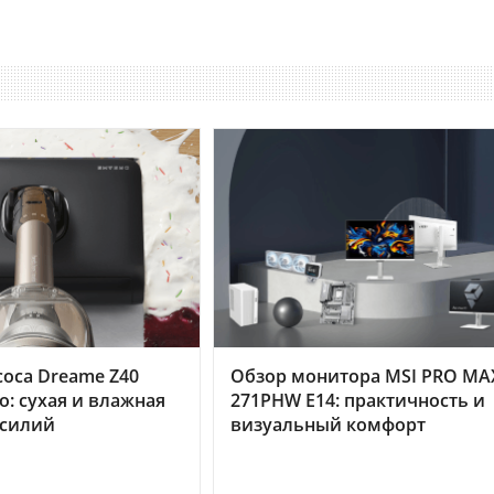
оса Dreame Z40
Обзор монитора MSI PRO MA
o: сухая и влажная
271PHW E14: практичность и
усилий
визуальный комфорт