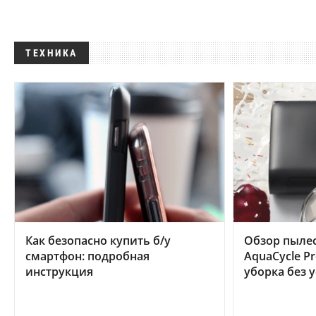
ТЕХНИКА
Как безопасно купить б/у
Обзор пылес
смартфон: подробная
AquaCycle Pr
инструкция
уборка без 