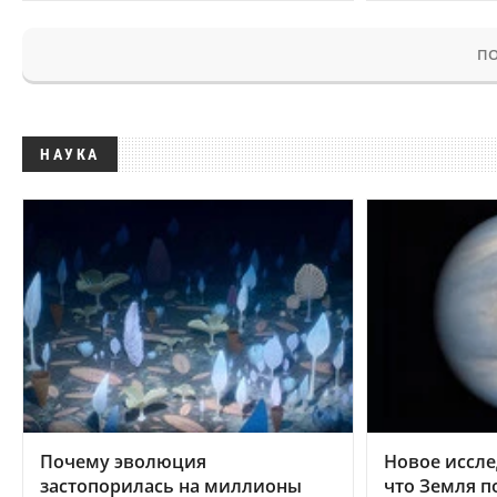
ПО
НАУКА
Почему эволюция
Новое иссле
застопорилась на миллионы
что Земля п