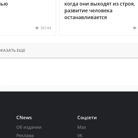
нью
когда они выходят из строя,
развитие человека
останавливается
36144
КАЗАТЬ ЕЩЕ
CNews
Соцсети
Об издании
Max
Реклама
VK