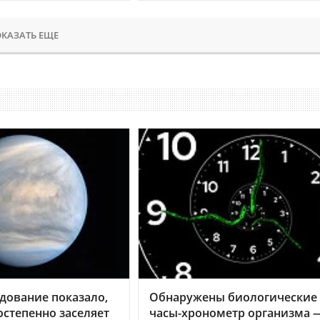
КАЗАТЬ ЕЩЕ
дование показало,
Обнаружены биологические
остепенно заселяет
часы-хронометр организма 