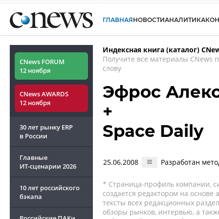
ГЛАВНАЯ
НОВОСТИ
АНАЛИТИКА
КО
Индексная книга (каталог) CNe
Получите все материалы CNews 
CNews FORUM
слову
12 ноября
Эфрос Алек
CNews AWARDS
12 ноября
+
Space Daily
30 лет рынку ERP
в России
Главные
25.06.2008
Разработан мето
ИТ-сценарии
2026
* Страница-профиль компании, сис
10 лет российского
создается редактором на основе
бэкапа
тексты всех редакционных раздел
обзоры рынков, интервью, а такж
Российские ПАКи