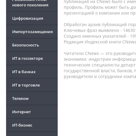
публикаций на CNews было с име
нового поколения
профиль. Профиль может быть до
презентацией о компании или про
Цифровизация
Обработан архив публикаций порт
Ключевых фраз выявлено - 146301
Импортозамещение
Создано именных указателей - 19
Редакция Индексной книги CNews
Безопасность
Читатели CNews — это руководит
ИТ в госсекторе
экономики: индустрии информаци
технические специалисты депар
государственной власти, банков,
ИТ в банках
руководители и сотрудники комп
ИТ в торговле
Телеком
Интернет
ИТ-бизнес