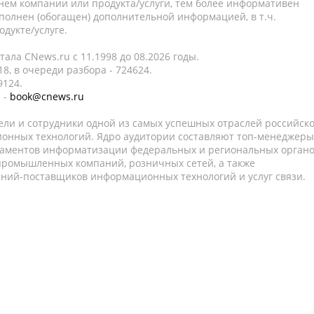
нем компании или продукта/услуги, тем более информативен
полнен (обогащен) дополнительной информацией, в т.ч.
дукте/услуге.
ала CNews.ru c 11.1998 до 08.2026 годы.
8, в очереди разбора - 724624.
9124.
 -
book@cnews.ru
ели и сотрудники одной из самых успешных отраслей российск
онных технологий. Ядро аудитории составляют топ-менеджеры
таментов информатизации федеральных и региональных орган
 промышленных компаний, розничных сетей, а также
аний-поставщиков информационных технологий и услуг связи.