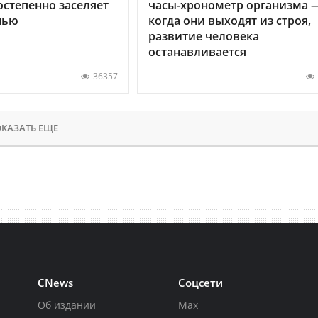
остепенно заселяет
часы-хронометр организма 
нью
когда они выходят из строя,
развитие человека
останавливается
36357
КАЗАТЬ ЕЩЕ
CNews
Соцсети
Об издании
Max