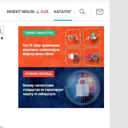
MOEXIT
1802,50
-0,23
КАТАЛОГ
CNEWS ANALYTICS
▼
Топ-10 сфер применения
квантовых компьютеров.
Инфографика CNews
МНЕНИЕ МЕСЯЦА
Почему соответствие
стандартам не гарантирует
защиту от киберугроз
е
ше