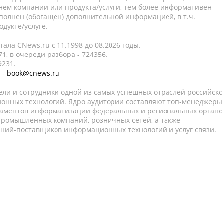
нем компании или продукта/услуги, тем более информативен
полнен (обогащен) дополнительной информацией, в т.ч.
дукте/услуге.
ала CNews.ru c 11.1998 до 08.2026 годы.
1, в очереди разбора - 724356.
9231.
 -
book@cnews.ru
ели и сотрудники одной из самых успешных отраслей российск
онных технологий. Ядро аудитории составляют топ-менеджеры
таментов информатизации федеральных и региональных орган
 промышленных компаний, розничных сетей, а также
аний-поставщиков информационных технологий и услуг связи.