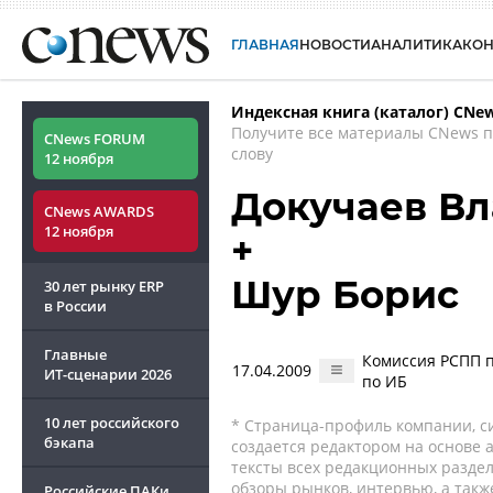
ГЛАВНАЯ
НОВОСТИ
АНАЛИТИКА
КО
Индексная книга (каталог) CNe
Получите все материалы CNews 
CNews FORUM
слову
12 ноября
Докучаев В
CNews AWARDS
12 ноября
+
Шур Борис
30 лет рынку ERP
в России
Главные
Комиссия РСПП п
17.04.2009
ИТ-сценарии
2026
по ИБ
10 лет российского
* Страница-профиль компании, сис
бэкапа
создается редактором на основе
тексты всех редакционных раздел
обзоры рынков, интервью, а такж
Российские ПАКи