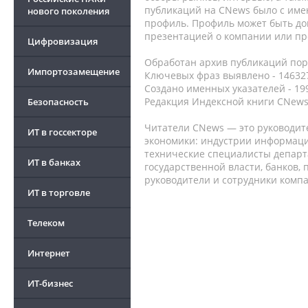
публикаций на CNews было с име
нового поколения
профиль. Профиль может быть до
презентацией о компании или про
Цифровизация
Обработан архив публикаций порт
Импортозамещение
Ключевых фраз выявлено - 146327
Создано именных указателей - 19
Редакция Индексной книги CNews
Безопасность
Читатели CNews — это руководит
ИТ в госсекторе
экономики: индустрии информаци
технические специалисты депар
ИТ в банках
государственной власти, банков,
руководители и сотрудники комп
ИТ в торговле
Телеком
Интернет
ИТ-бизнес