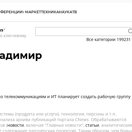
НФЕРЕНЦИИ
МАРКЕТ
ТЕХНИКА
НАУКА
ТВ
ws
*
по ключевому
Все категории
199231
ладимир
о телекоммуникациям и ИТ планирует создать рабочую группу
темы (продукта или услуги), технологии, персоны и т.п.
 анализа архива публикаций портала CNews. Обрабатываются
ов (
новости
, включая "Главные новости",
статьи
, аналитически
е содержание партнёрских проектов). Таким образом, чем боль