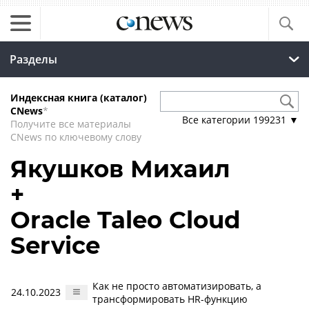
Разделы
Индексная книга (каталог)
CNews
*
Все категории
199231
▼
Получите все материалы
CNews по ключевому слову
Якушков Михаил
+
Oracle Taleo Cloud
Service
Как не просто автоматизировать, а
24.10.2023
трансформировать HR-функцию