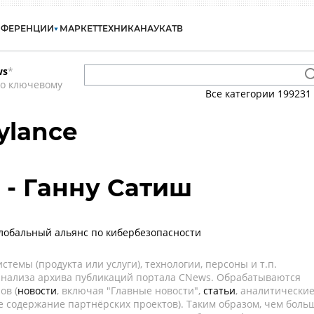
НФЕРЕНЦИИ
МАРКЕТ
ТЕХНИКА
НАУКА
ТВ
ws
*
по ключевому
Все категории
199231
ylance
 - Ганну Сатиш
глобальный альянс по кибербезопасности
темы (продукта или услуги), технологии, персоны и т.п.
 анализа архива публикаций портала CNews. Обрабатываются
ов (
новости
, включая "Главные новости",
статьи
, аналитически
е содержание партнёрских проектов). Таким образом, чем боль