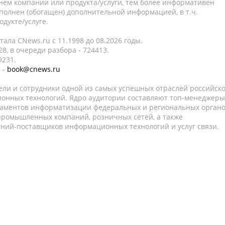
нем компании или продукта/услуги, тем более информативен
полнен (обогащен) дополнительной информацией, в т.ч.
дукте/услуге.
ала CNews.ru c 11.1998 до 08.2026 годы.
8, в очереди разбора - 724413.
9231.
 -
book@cnews.ru
ели и сотрудники одной из самых успешных отраслей российск
онных технологий. Ядро аудитории составляют топ-менеджеры
таментов информатизации федеральных и региональных орган
 промышленных компаний, розничных сетей, а также
аний-поставщиков информационных технологий и услуг связи.