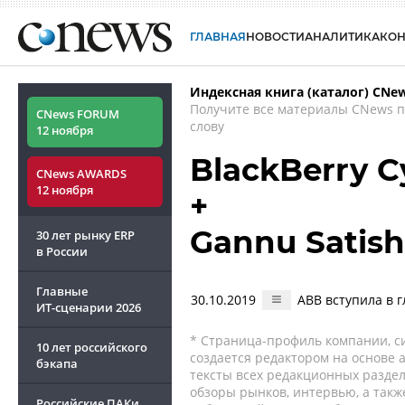
ГЛАВНАЯ
НОВОСТИ
АНАЛИТИКА
КО
Индексная книга (каталог) CNe
Получите все материалы CNews 
CNews FORUM
слову
12 ноября
BlackBerry C
CNews AWARDS
12 ноября
+
Gannu Satish
30 лет рынку ERP
в России
Главные
30.10.2019
ABB вступила в 
ИТ-сценарии
2026
* Страница-профиль компании, сис
10 лет российского
создается редактором на основе
бэкапа
тексты всех редакционных раздел
обзоры рынков, интервью, а такж
Российские ПАКи