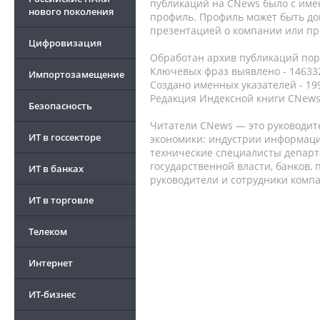
публикаций на CNews было с име
нового поколения
профиль. Профиль может быть до
презентацией о компании или про
Цифровизация
Обработан архив публикаций порт
Ключевых фраз выявлено - 146332
Импортозамещение
Создано именных указателей - 19
Редакция Индексной книги CNews
Безопасность
Читатели CNews — это руководит
ИТ в госсекторе
экономики: индустрии информаци
технические специалисты депар
государственной власти, банков,
ИТ в банках
руководители и сотрудники комп
ИТ в торговле
Телеком
Интернет
ИТ-бизнес