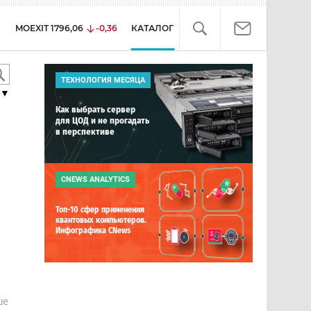
MOEXIT
1796,06
-0,36
КАТАЛОГ
ТЕХНОЛОГИЯ МЕСЯЦА
▼
Как выбрать сервер
для ЦОД и не прогадать
в перспективе
CNEWS ANALYTICS
Топ-10 сфер применения
квантовых компьютеров.
Инфографика CNews
е
ше