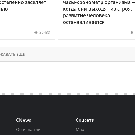
остепенно заселяет
часы-хронометр организма 
нью
когда они выходят из строя,
развитие человека
останавливается
36433
КАЗАТЬ ЕЩЕ
CNews
Соцсети
Об издании
Max