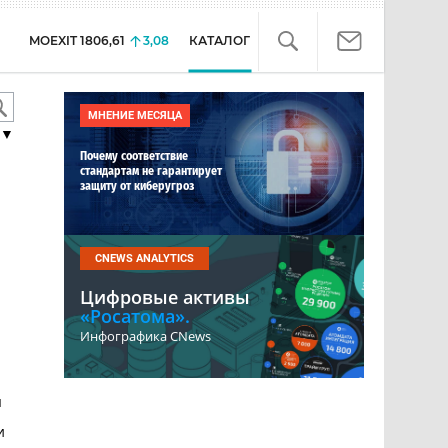
MOEXIT
1806,61
3,08
КАТАЛОГ
МНЕНИЕ МЕСЯЦА
▼
Почему соответствие
стандартам не гарантирует
защиту от киберугроз
CNEWS ANALYTICS
Цифровые активы
«Росатома».
Инфографика CNews
ы
и