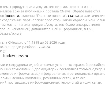
темы (продукта или услуги), технологии, персоны и т.п.
 анализа архива публикаций портала CNews. Обрабатываются
ов (
новости
, включая "Главные новости",
статьи
, аналитически
е содержание партнёрских проектов). Таким образом, чем боль
нем компании или продукта/услуги, тем более информативен
полнен (обогащен) дополнительной информацией, в т.ч.
дукте/услуге.
ала CNews.ru c 11.1998 до 08.2026 годы.
8, в очереди разбора - 724624.
9124.
 -
book@cnews.ru
ели и сотрудники одной из самых успешных отраслей российск
онных технологий. Ядро аудитории составляют топ-менеджеры
таментов информатизации федеральных и региональных орган
 промышленных компаний, розничных сетей, а также
аний-поставщиков информационных технологий и услуг связи.