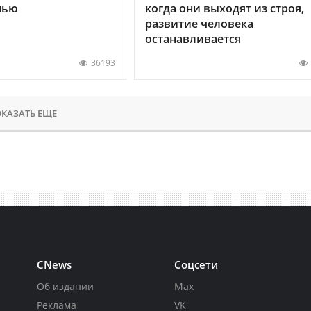
нью
когда они выходят из строя,
развитие человека
останавливается
36193
КАЗАТЬ ЕЩЕ
CNews
Соцсети
Об издании
Max
Реклама
VK