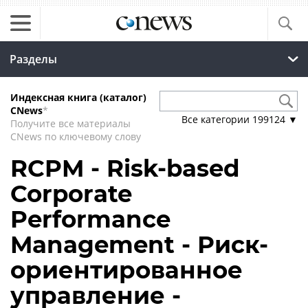
Разделы
Индексная книга (каталог)
CNews
*
Все категории
199124
▼
Получите все материалы
CNews по ключевому слову
RCPM - Risk-based
Corporate
Performance
Management - Риск-
ориентированное
управление -