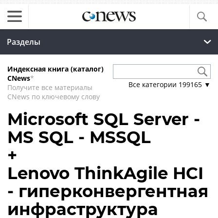
Разделы
Индексная книга (каталог)
CNews
*
Все категории
199165
▼
Получите все материалы
CNews по ключевому слову
Microsoft SQL Server -
MS SQL - MSSQL
+
Lenovo ThinkAgile HCI
- гиперконвергентная
инфраструктура