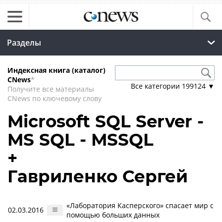
Разделы
Индексная книга (каталог)
CNews
*
Все категории
199124
▼
Получите все материалы
CNews по ключевому слову
Microsoft SQL Server -
MS SQL - MSSQL
+
Гавриленко Сергей
«Лаборатория Касперского» спасает мир с
02.03.2016
помощью больших данных