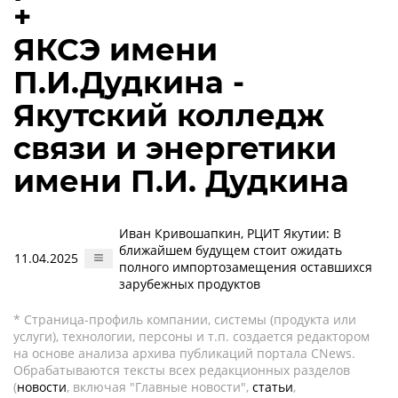
+
ЯКСЭ имени
П.И.Дудкина -
Якутский колледж
связи и энергетики
имени П.И. Дудкина
Иван Кривошапкин, РЦИТ Якутии: В
ближайшем будущем стоит ожидать
11.04.2025
полного импортозамещения оставшихся
зарубежных продуктов
* Страница-профиль компании, системы (продукта или
услуги), технологии, персоны и т.п. создается редактором
на основе анализа архива публикаций портала CNews.
Обрабатываются тексты всех редакционных разделов
(
новости
, включая "Главные новости",
статьи
,