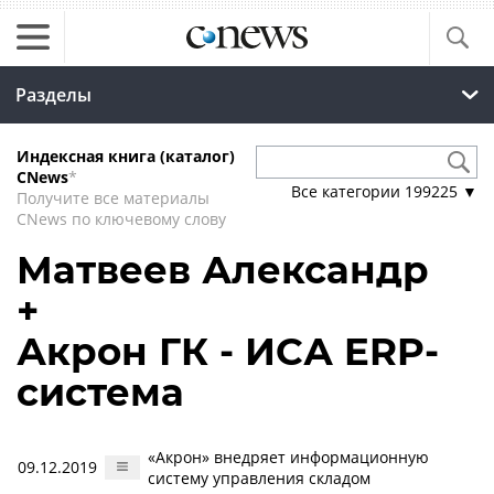
Разделы
Индексная книга (каталог)
CNews
*
Все категории
199225
▼
Получите все материалы
CNews по ключевому слову
Матвеев Александр
+
Акрон ГК - ИСА ERP-
система
«Акрон» внедряет информационную
09.12.2019
систему управления складом