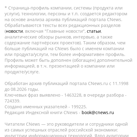
* Страница-профиль компании, системы (продукта или
услуги), технологии, персоны и т.п. создается редактором
на основе анализа архива публикаций портала CNews.
Обрабатываются тексты всех редакционных разделов
(
новости
, включая "Главные новости",
статьи
,
аналитические обзоры рынков, интервью, а также
содержание партнёрских проектов). Таким образом, чем
больше публикаций на CNews было с именем компании
или продукта/услуги, тем более информативен профиль.
Профиль может быть дополнен (обогащен) дополнительной
информацией, в т.ч. презентацией о компании или
продукте/услуге.
Обработан архив публикаций портала CNews.ru c 11.1998
до 08.2026 годы.
Ключевых фраз выявлено - 1463228, в очереди разбора -
724339.
Создано именных указателей - 199225.
Редакция Индексной книги CNews -
book@cnews.ru
Читатели CNews — это руководители и сотрудники одной
из самых успешных отраслей российской экономики:
индустрии информационных технологий. Ядро аудитории