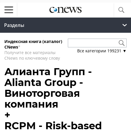
Разделы
Индексная книга (каталог)
CNews
*
Все категории
199231
▼
Получите все материалы
CNews по ключевому слову
Алианта Групп -
Alianta Group -
Виноторговая
компания
+
RCPM - Risk-based