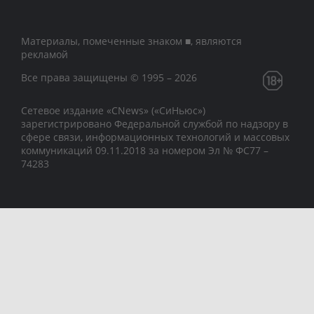
Материалы, помеченные знаком ■, являются
рекламой
Все права защищены © 1995 – 2026
Сетевое издание «CNews» («СиНьюс»)
зарегистрировано Федеральной службой по надзору в
сфере связи, информационных технологий и массовых
коммуникаций 09.11.2018 за номером Эл № ФС77 –
74283