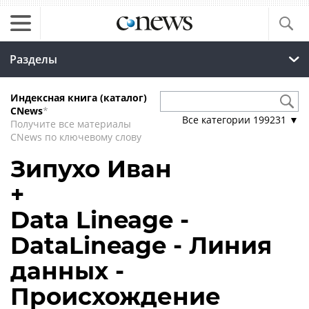
Разделы
Индексная книга (каталог)
CNews
*
Все категории
199231
▼
Получите все материалы
CNews по ключевому слову
Зипухо Иван
+
Data Lineage -
DataLineage - Линия
данных -
Происхождение