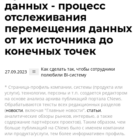
данных - процесс
отслеживания
перемещения данных
от их источника до
конечных точек
Как сделать так, чтобы сотрудники
27.09.2023
полюбили BI-систему
* Страница-профиль компании, системы (продукта или
услуги), технологии, персоны и т.п. создается редактором
на основе анализа архива публикаций портала CNews.
Обрабатываются тексты всех редакционных разделов
(
новости
, включая "Главные новости",
статьи
,
аналитические обзоры рынков, интервью, а также
содержание партнёрских проектов). Таким образом, чем
больше публикаций на CNews было с именем компании
или продукта/услуги, тем более информативен профиль.