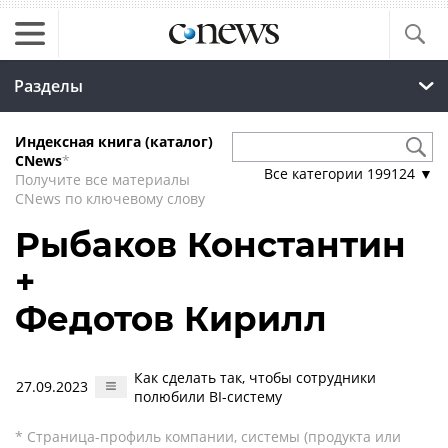
Разделы
Индексная книга (каталог)
CNews
*
Все категории
199124
▼
Получите все материалы
CNews по ключевому слову
Рыбаков Константин
+
Федотов Кирилл
Как сделать так, чтобы сотрудники
27.09.2023
полюбили BI-систему
* Страница-профиль компании, системы (продукта или