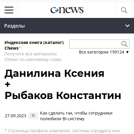
Разделы
Индексная книга (каталог)
CNews
*
Все категории
199124
▼
Получите все материалы
CNews по ключевому слову
Данилина Ксения
+
Рыбаков Константин
Как сделать так, чтобы сотрудники
27.09.2023
полюбили BI-систему
* Страница-профиль компании, системы (продукта или