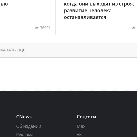
нью
когда они выходят из строя,
развитие человека
останавливается
36001
КАЗАТЬ ЕЩЕ
CNews
Соцсети
Об издании
Max
Реклама
VK