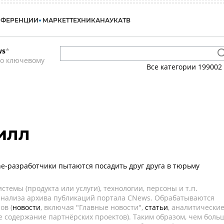
НФЕРЕНЦИИ
МАРКЕТ
ТЕХНИКА
НАУКА
ТВ
ws
*
по ключевому
Все категории
199002
илл
ne-разработчики пытаются посадить друг друга в тюрьму
темы (продукта или услуги), технологии, персоны и т.п.
 анализа архива публикаций портала CNews. Обрабатываются
ов (
новости
, включая "Главные новости",
статьи
, аналитически
е содержание партнёрских проектов). Таким образом, чем боль