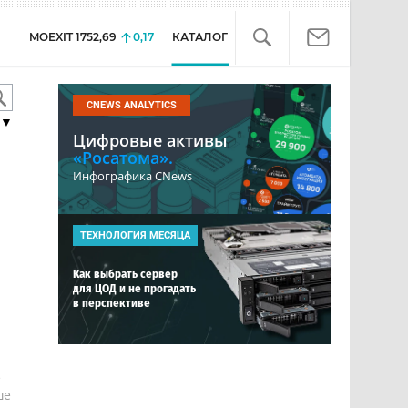
MOEXIT
1752,69
0,17
КАТАЛОГ
CNEWS ANALYTICS
▼
Цифровые активы
«Росатома».
Инфографика CNews
ТЕХНОЛОГИЯ МЕСЯЦА
Как выбрать сервер
для ЦОД и не прогадать
в перспективе
е
ше