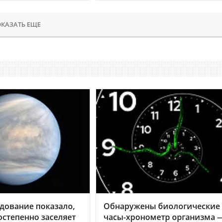
КАЗАТЬ ЕЩЕ
дование показало,
Обнаружены биологические
остепенно заселяет
часы-хронометр организма 