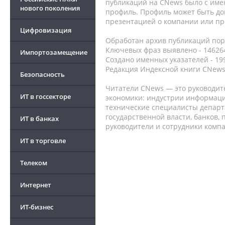
публикаций на CNews было с име
нового поколения
профиль. Профиль может быть до
презентацией о компании или про
Цифровизация
Обработан архив публикаций порт
Ключевых фраз выявлено - 146264
Импортозамещение
Создано именных указателей - 19
Редакция Индексной книги CNews
Безопасность
Читатели CNews — это руководит
ИТ в госсекторе
экономики: индустрии информаци
технические специалисты депар
государственной власти, банков,
ИТ в банках
руководители и сотрудники комп
ИТ в торговле
Телеком
Интернет
ИТ-бизнес