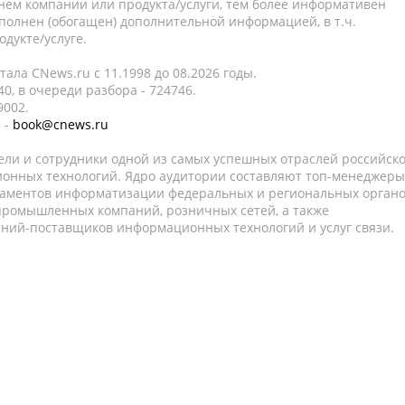
нем компании или продукта/услуги, тем более информативен
полнен (обогащен) дополнительной информацией, в т.ч.
дукте/услуге.
ала CNews.ru c 11.1998 до 08.2026 годы.
0, в очереди разбора - 724746.
9002.
 -
book@cnews.ru
ели и сотрудники одной из самых успешных отраслей российск
онных технологий. Ядро аудитории составляют топ-менеджеры
таментов информатизации федеральных и региональных орган
 промышленных компаний, розничных сетей, а также
аний-поставщиков информационных технологий и услуг связи.