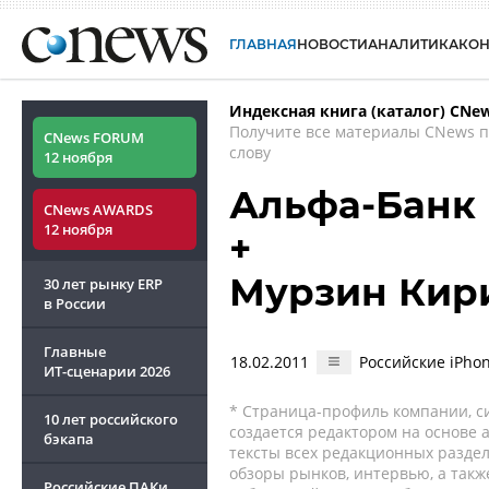
ГЛАВНАЯ
НОВОСТИ
АНАЛИТИКА
КО
Индексная книга (каталог) CNe
Получите все материалы CNews 
CNews FORUM
слову
12 ноября
Альфа-Банк
CNews AWARDS
12 ноября
+
Мурзин Кир
30 лет рынку ERP
в России
Главные
18.02.2011
Российские iPho
ИТ-сценарии
2026
* Страница-профиль компании, сис
10 лет российского
создается редактором на основе
бэкапа
тексты всех редакционных раздел
обзоры рынков, интервью, а такж
Российские ПАКи