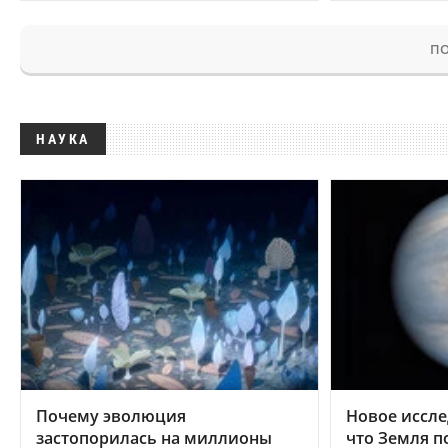
ПО
НАУКА
Почему эволюция
Новое иссле
застопорилась на миллионы
что Земля п