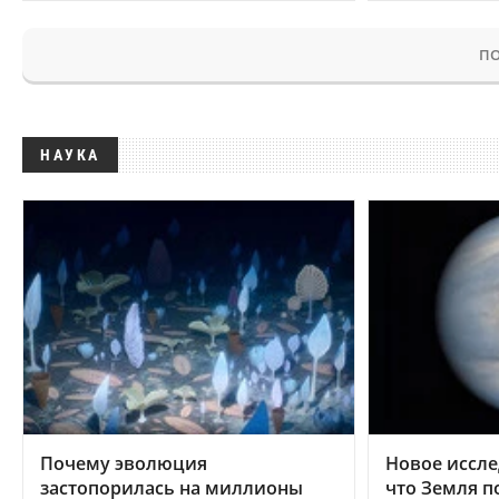
ПО
НАУКА
Почему эволюция
Новое иссле
застопорилась на миллионы
что Земля п