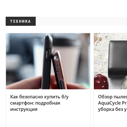
ТЕХНИКА
Как безопасно купить б/у
Обзор пылес
смартфон: подробная
AquaCycle Pr
инструкция
уборка без 