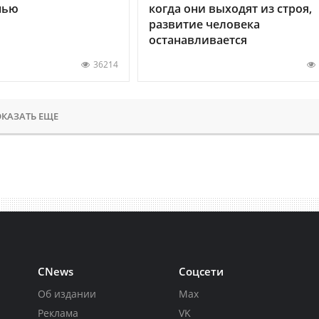
нью
когда они выходят из строя,
развитие человека
останавливается
36214
КАЗАТЬ ЕЩЕ
CNews
Соцсети
Об издании
Max
Реклама
VK