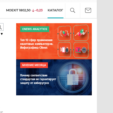
MOEXIT
1802,50
-0,23
КАТАЛОГ
CNEWS ANALYTICS
▼
Топ-10 сфер применения
квантовых компьютеров.
Инфографика CNews
МНЕНИЕ МЕСЯЦА
Почему соответствие
стандартам не гарантирует
защиту от киберугроз
е
ше