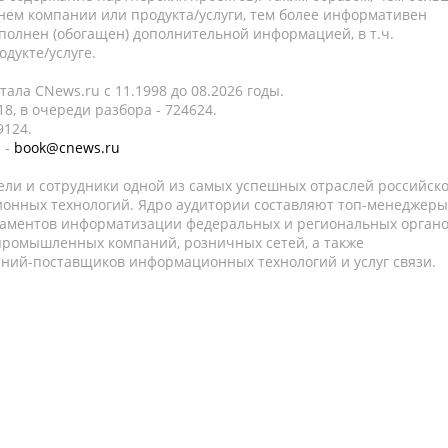
нем компании или продукта/услуги, тем более информативен
полнен (обогащен) дополнительной информацией, в т.ч.
дукте/услуге.
ала CNews.ru c 11.1998 до 08.2026 годы.
8, в очереди разбора - 724624.
9124.
 -
book@cnews.ru
ели и сотрудники одной из самых успешных отраслей российск
онных технологий. Ядро аудитории составляют топ-менеджеры
таментов информатизации федеральных и региональных орган
 промышленных компаний, розничных сетей, а также
аний-поставщиков информационных технологий и услуг связи.