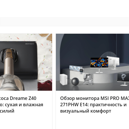
оса Dreame Z40
Обзор монитора MSI PRO MA
o: сухая и влажная
271PHW E14: практичность и
усилий
визуальный комфорт