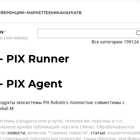
НФЕРЕНЦИИ
МАРКЕТ
ТЕХНИКА
НАУКА
ТВ
ws
*
по ключевому
Все категории
199124
 - PIX Runner
- PIX Agent
дукты экосистемы PIX Robotics полностью совместимы с
ikal-М
темы (продукта или услуги), технологии, персоны и т.п.
 анализа архива публикаций портала CNews. Обрабатываются
ов (
новости
, включая "Главные новости",
статьи
, аналитически
е содержание партнёрских проектов). Таким образом, чем боль