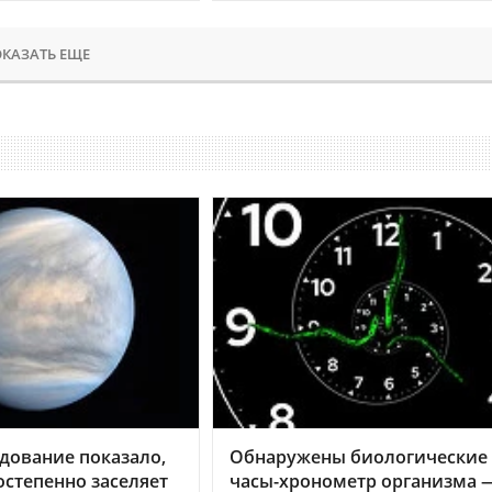
КАЗАТЬ ЕЩЕ
дование показало,
Обнаружены биологические
остепенно заселяет
часы-хронометр организма 