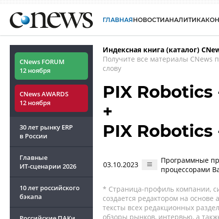
ГЛАВНАЯ
НОВОСТИ
АНАЛИТИКА
КО
Индексная книга (каталог) CNe
Получите все материалы CNews 
CNews FORUM
слову
12 ноября
PIX Robotics
CNews AWARDS
12 ноября
+
PIX Robotics 
30 лет рынку ERP
в России
Главные
Программные про
03.10.2023
ИТ-сценарии
2026
процессорами Ba
10 лет российского
* Страница-профиль компании, сис
бэкапа
создается редактором на основе
тексты всех редакционных раздел
обзоры рынков, интервью, а такж
Российские ПАКи