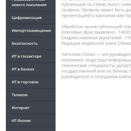
публикаций на CNews было с име
нового поколения
профиль. Профиль может быть до
презентацией о компании или про
Цифровизация
Обработан архив публикаций порт
Импортозамещение
Ключевых фраз выявлено - 146301
Создано именных указателей - 19
Редакция Индексной книги CNews
Безопасность
Читатели CNews — это руководит
ИТ в госсекторе
экономики: индустрии информаци
технические специалисты депар
ИТ в банках
государственной власти, банков,
руководители и сотрудники комп
ИТ в торговле
Телеком
Интернет
ИТ-бизнес