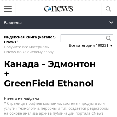
Разделы
Индексная книга (каталог)
CNews
*
Все категории
199231
▼
Получите все материалы
CNews по ключевому слову
Канада - Эдмонтон
+
GreenField Ethanol
Ничего не найдено
* Страница-профиль компании, системы (продукта или
услуги), технологии, персоны и т.п. создается редактором
на основе анализа архива публикаций портала CNews.