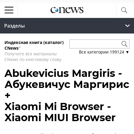
Разделы
Индексная книга (каталог)
CNews
*
Все категории
199124
▼
Получите все материалы
CNews по ключевому слову
Abukevicius Margiris -
Абукевичус Маргирис
+
Xiaomi Mi Browser -
Xiaomi MIUI Browser