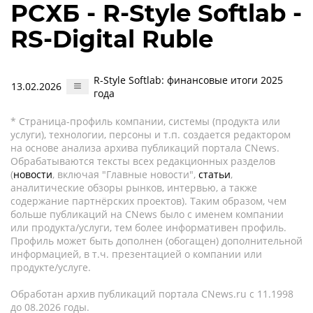
РСХБ - R-Style Softlab -
RS-Digital Ruble
R-Style Softlab: финансовые итоги 2025
13.02.2026
года
* Страница-профиль компании, системы (продукта или
услуги), технологии, персоны и т.п. создается редактором
на основе анализа архива публикаций портала CNews.
Обрабатываются тексты всех редакционных разделов
(
новости
, включая "Главные новости",
статьи
,
аналитические обзоры рынков, интервью, а также
содержание партнёрских проектов). Таким образом, чем
больше публикаций на CNews было с именем компании
или продукта/услуги, тем более информативен профиль.
Профиль может быть дополнен (обогащен) дополнительной
информацией, в т.ч. презентацией о компании или
продукте/услуге.
Обработан архив публикаций портала CNews.ru c 11.1998
до 08.2026 годы.