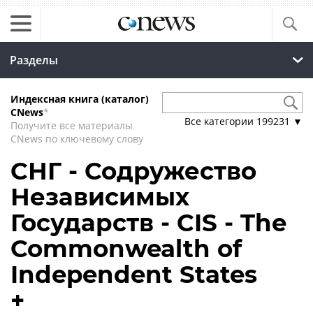
Разделы
Индексная книга (каталог)
CNews
*
Все категории
199231
▼
Получите все материалы
CNews по ключевому слову
СНГ - Содружество
Независимых
Государств - CIS - The
Commonwealth of
Independent States
+