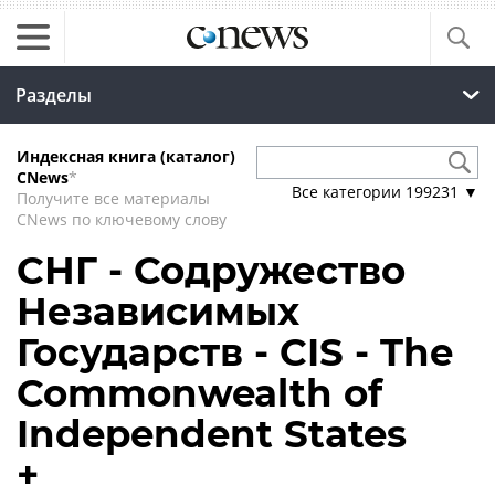
Разделы
Индексная книга (каталог)
CNews
*
Все категории
199231
▼
Получите все материалы
CNews по ключевому слову
СНГ - Содружество
Независимых
Государств - CIS - The
Commonwealth of
Independent States
+