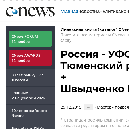
ГЛАВНАЯ
НОВОСТИ
АНАЛИТИКА
КО
Индексная книга (каталог) CNe
Получите все материалы CNews 
CNews FORUM
слову
12 ноября
Россия - УФ
CNews AWARDS
12 ноября
Тюменский 
+
30 лет рынку ERP
в России
Швыдченко 
Главные
ИТ-сценарии
2026
25.12.2015
«Мастер» подвел 
10 лет российского
бэкапа
* Страница-профиль компании, сис
создается редактором на основе
Российские ПАКи