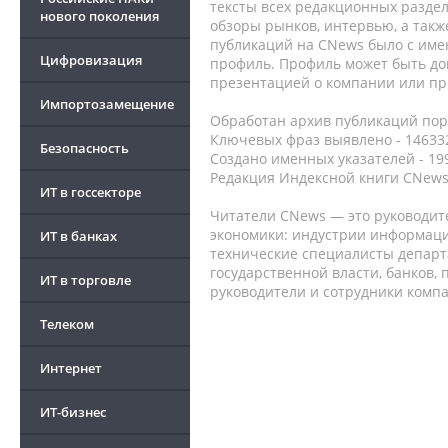
тексты всех редакционных раздел
нового поколения
обзоры рынков, интервью, а такж
публикаций на CNews было с име
Цифровизация
профиль. Профиль может быть до
презентацией о компании или про
Импортозамещение
Обработан архив публикаций порт
Ключевых фраз выявлено - 146332
Безопасность
Создано именных указателей - 19
Редакция Индексной книги CNews
ИТ в госсекторе
Читатели CNews — это руководит
экономики: индустрии информаци
ИТ в банках
технические специалисты депар
государственной власти, банков,
ИТ в торговле
руководители и сотрудники комп
Телеком
Интернет
ИТ-бизнес