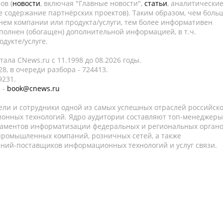
ов (
новости
, включая "Главные новости",
статьи
, аналитически
е содержание партнёрских проектов). Таким образом, чем боль
нем компании или продукта/услуги, тем более информативен
полнен (обогащен) дополнительной информацией, в т.ч.
дукте/услуге.
ала CNews.ru c 11.1998 до 08.2026 годы.
8, в очереди разбора - 724413.
9231.
 -
book@cnews.ru
ели и сотрудники одной из самых успешных отраслей российск
онных технологий. Ядро аудитории составляют топ-менеджеры
таментов информатизации федеральных и региональных орган
 промышленных компаний, розничных сетей, а также
аний-поставщиков информационных технологий и услуг связи.