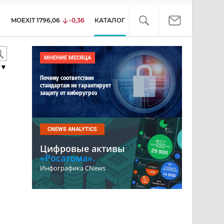
MOEXIT
1796,06
-0,36
КАТАЛОГ
МНЕНИЕ МЕСЯЦА
▼
Почему соответствие
стандартам не гарантирует
защиту от киберугроз
CNEWS ANALYTICS
Цифровые активы
«Росатома».
Инфографика CNews