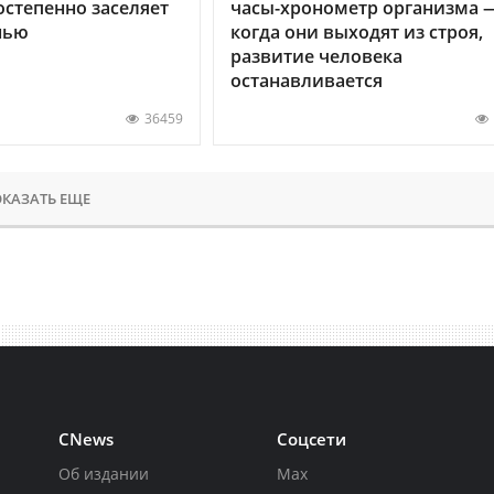
остепенно заселяет
часы-хронометр организма 
нью
когда они выходят из строя,
развитие человека
останавливается
36459
КАЗАТЬ ЕЩЕ
CNews
Соцсети
Об издании
Max