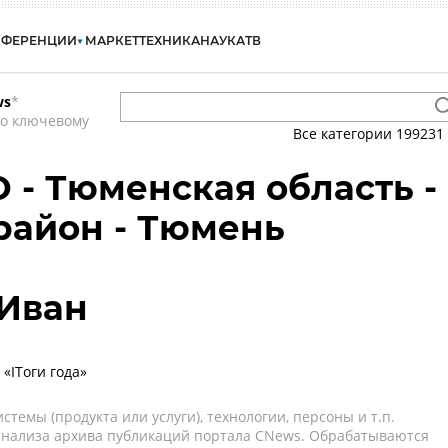
НФЕРЕНЦИИ
МАРКЕТ
ТЕХНИКА
НАУКА
ТВ
ws
*
по ключевому
Все категории
199231
О - Тюменская область -
район - Тюмень
Иван
«ITоги года»
темы (продукта или услуги), технологии, персоны и т.п.
 анализа архива публикаций портала CNews. Обрабатываются