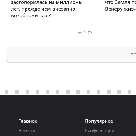
застопорилась на миллионы
что Земля п
лет, прежде чем внезапно
Венеру жиз
возобновиться?
2479
ПО
Главное
Популярное
Новости
Конференции