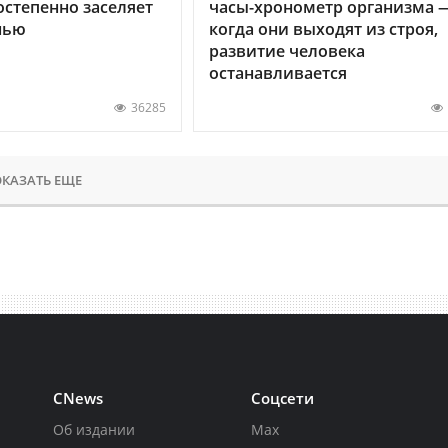
остепенно заселяет
часы-хронометр организма 
нью
когда они выходят из строя,
развитие человека
останавливается
36285
КАЗАТЬ ЕЩЕ
CNews
Соцсети
Об издании
Max