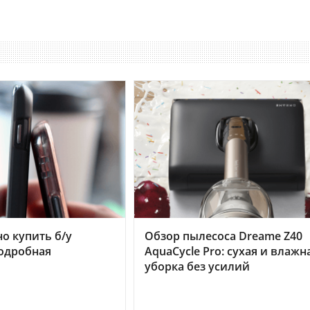
но купить б/у
Обзор пылесоса Dreame Z40
подробная
AquaCycle Pro: сухая и влажн
уборка без усилий