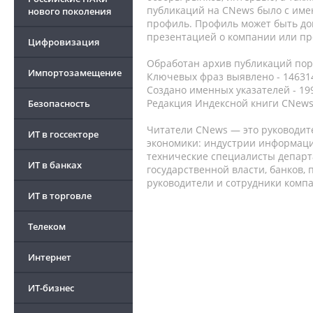
публикаций на CNews было с име
нового поколения
профиль. Профиль может быть до
презентацией о компании или про
Цифровизация
Обработан архив публикаций порт
Импортозамещение
Ключевых фраз выявлено - 146314
Создано именных указателей - 19
Редакция Индексной книги CNews
Безопасность
Читатели CNews — это руководит
ИТ в госсекторе
экономики: индустрии информаци
технические специалисты депар
ИТ в банках
государственной власти, банков,
руководители и сотрудники комп
ИТ в торговле
Телеком
Интернет
ИТ-бизнес