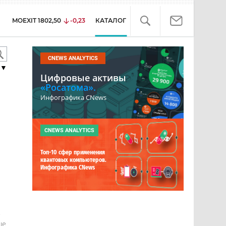
MOEXIT
1802,50
-0,23
КАТАЛОГ
CNEWS ANALYTICS
▼
Цифровые активы
«Росатома».
Инфографика CNews
CNEWS ANALYTICS
Топ-10 сфер применения
квантовых компьютеров.
Инфографика CNews
е
ше