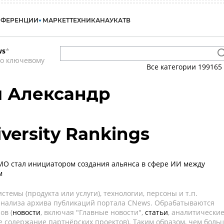
НФЕРЕНЦИИ
МАРКЕТ
ТЕХНИКА
НАУКА
ТВ
ws
*
по ключевому
Все категории
199165
й Александр
versity Rankings
О стал инициатором создания альянса в сфере ИИ между
м
темы (продукта или услуги), технологии, персоны и т.п.
 анализа архива публикаций портала CNews. Обрабатываются
ов (
новости
, включая "Главные новости",
статьи
, аналитически
е содержание партнёрских проектов). Таким образом, чем боль