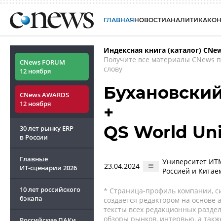
ГЛАВНАЯ
НОВОСТИ
АНАЛИТИКА
КО
Индексная книга (каталог) CNe
Получите все материалы CNews 
CNews FORUM
слову
12 ноября
Бухановски
CNews AWARDS
12 ноября
+
QS World Uni
30 лет рынку ERP
в России
Главные
Университет ИТМ
23.04.2024
ИТ-сценарии
2026
Россией и Китае
10 лет российского
* Страница-профиль компании, сис
бэкапа
создается редактором на основе
тексты всех редакционных раздел
обзоры рынков, интервью, а такж
Российские ПАКи