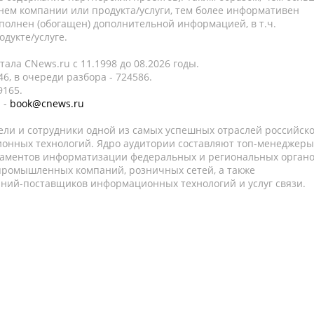
нем компании или продукта/услуги, тем более информативен
полнен (обогащен) дополнительной информацией, в т.ч.
дукте/услуге.
ала CNews.ru c 11.1998 до 08.2026 годы.
6, в очереди разбора - 724586.
9165.
 -
book@cnews.ru
ели и сотрудники одной из самых успешных отраслей российск
онных технологий. Ядро аудитории составляют топ-менеджеры
таментов информатизации федеральных и региональных орган
 промышленных компаний, розничных сетей, а также
аний-поставщиков информационных технологий и услуг связи.