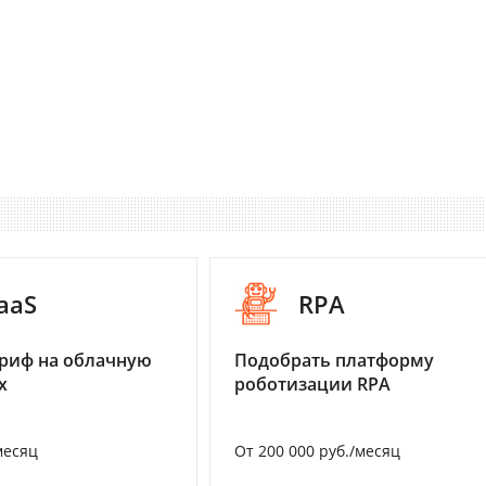
aaS
RPA
риф на облачную
Подобрать платформу
х
роботизации RPA
месяц
От 200 000 руб./месяц