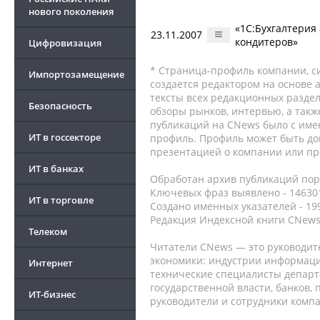
нового поколения
«1С:Бухгалтерия
23.11.2007
кондитеров»
Цифровизация
* Страница-профиль компании, сис
Импортозамещение
создается редактором на основе
тексты всех редакционных раздел
Безопасность
обзоры рынков, интервью, а такж
публикаций на CNews было с име
ИТ в госсекторе
профиль. Профиль может быть до
презентацией о компании или про
ИТ в банках
Обработан архив публикаций порт
Ключевых фраз выявлено - 146301
ИТ в торговле
Создано именных указателей - 19
Редакция Индексной книги CNews
Телеком
Читатели CNews — это руководит
экономики: индустрии информаци
Интернет
технические специалисты депар
государственной власти, банков,
ИТ-бизнес
руководители и сотрудники комп