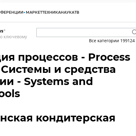
НФЕРЕНЦИИ
МАРКЕТ
ТЕХНИКА
НАУКА
ТВ
ws
*
по ключевому
Все категории
199124
ия процессов - Process
- Системы и средства
ии - Systems and
ools
нская кондитерская