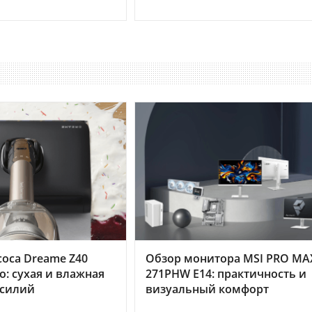
оса Dreame Z40
Обзор монитора MSI PRO MA
o: сухая и влажная
271PHW E14: практичность и
усилий
визуальный комфорт