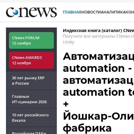
ГЛАВНАЯ
НОВОСТИ
АНАЛИТИКА
КО
Индексная книга (каталог) CNe
Получите все материалы CNews 
CNews FORUM
слову
12 ноября
Автоматизац
CNews AWARDS
12 ноября
automation 
автоматизац
30 лет рынку ERP
в России
automation t
Главные
+
ИТ-сценарии
2026
Йошкар-Оли
10 лет российского
бэкапа
фабрика
Российские ПАКи