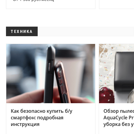
ТЕХНИКА
Как безопасно купить б/у
Обзор пылес
смартфон: подробная
AquaCycle Pr
инструкция
уборка без 