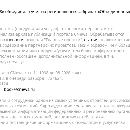
 8» объединила учет на региональных фабриках «Объединенны
темы (продукта или услуги), технологии, персоны и т.п.
 анализа архива публикаций портала CNews. Обрабатываются
ов (
новости
, включая "Главные новости",
статьи
, аналитически
е содержание партнёрских проектов). Таким образом, чем боль
нем компании или продукта/услуги, тем более информативен
полнен (обогащен) дополнительной информацией, в т.ч.
дукте/услуге.
ала CNews.ru c 11.1998 до 08.2026 годы.
8, в очереди разбора - 724624.
9124.
 -
book@cnews.ru
ели и сотрудники одной из самых успешных отраслей российск
онных технологий. Ядро аудитории составляют топ-менеджеры
таментов информатизации федеральных и региональных орган
 промышленных компаний, розничных сетей, а также
аний-поставщиков информационных технологий и услуг связи.