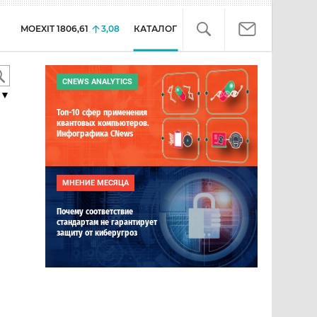
MOEXIT
1806,61
3,08
КАТАЛОГ
CNEWS ANALYTICS
▼
Топ-10 сфер применения
квантовых компьютеров.
Инфографика CNews
МНЕНИЕ МЕСЯЦА
Почему соответствие
стандартам не гарантирует
защиту от киберугроз