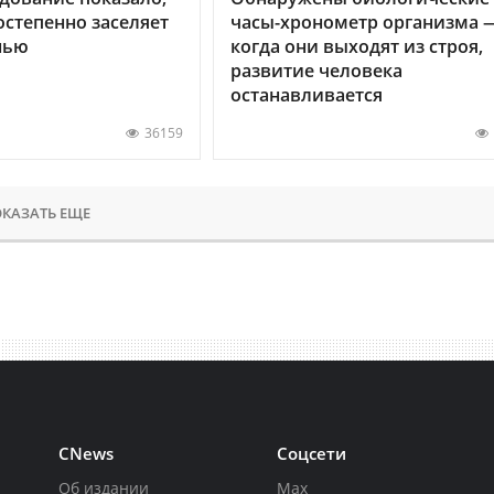
остепенно заселяет
часы-хронометр организма 
нью
когда они выходят из строя,
развитие человека
останавливается
36159
КАЗАТЬ ЕЩЕ
CNews
Соцсети
Об издании
Max