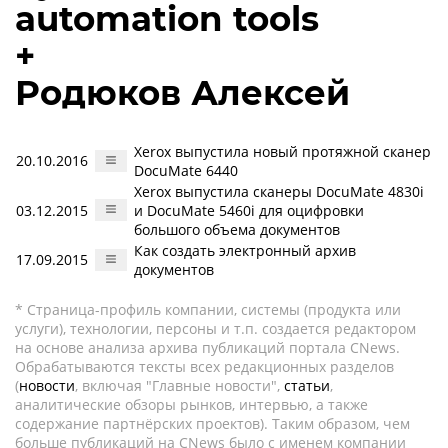
automation tools
+
Родюков Алексей
Xerox выпустила новый протяжной сканер
20.10.2016
DocuMate 6440
Xerox выпустила сканеры DocuMate 4830i
03.12.2015
и DocuMate 5460i для оцифровки
большого объема документов
Как создать электронный архив
17.09.2015
документов
* Страница-профиль компании, системы (продукта или
услуги), технологии, персоны и т.п. создается редактором
на основе анализа архива публикаций портала CNews.
Обрабатываются тексты всех редакционных разделов
(
новости
, включая "Главные новости",
статьи
,
аналитические обзоры рынков, интервью, а также
содержание партнёрских проектов). Таким образом, чем
больше публикаций на CNews было с именем компании