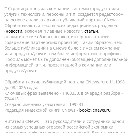
* Страница-профиль компании, системы (продукта или
услуги), технологии, персоны и т.п. создается редактором
на основе анализа архива публикаций портала CNews.
Обрабатываются тексты всех редакционных разделов
(
новости
, включая "Главные новости",
статьи
,
аналитические обзоры рынков, интервью, а также
содержание партнёрских проектов). Таким образом, чем
больше публикаций на CNews было с именем компании
или продукта/услуги, тем более информативен профиль.
Профиль может быть дополнен (обогащен) дополнительной
информацией, в т.ч. презентацией о компании или
продукте/услуге.
Обработан архив публикаций портала CNews.ru c 11.1998
до 08.2026 годы.
Ключевых фраз выявлено - 1463330, в очереди разбора -
724415.
Создано именных указателей - 199231.
Редакция Индексной книги CNews -
book@cnews.ru
Читатели CNews — это руководители и сотрудники одной
из самых успешных отраслей российской экономики:
индустрии информационных технологий. Ядро аудитории