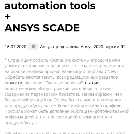
automation tools
+
ANSYS SCADE
16.07.2020
Ansys представила Ansys 2020 версии R2
* Страница-профиль компании, системы (продукта или
услуги), технологии, персоны и т.п. создается редактором
на основе анализа архива публикаций портала CNews.
Обрабатываются тексты всех редакционных разделов
(
новости
, включая "Главные новости",
статьи
,
аналитические обзоры рынков, интервью, а также
содержание партнёрских проектов). Таким образом, чем
больше публикаций на CNews было с именем компании
или продукта/услуги, тем более информативен профиль.
Профиль может быть дополнен (обогащен) дополнительной
информацией, в т.ч. презентацией о компании или
продукте/услуге.
Обработан архив публикаций портала CNews.ru c 11.1998