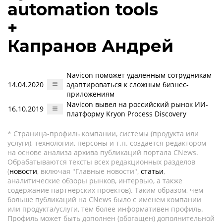
automation tools
+
Капранов Андрей
Navicon поможет удаленным сотрудникам
14.04.2020
адаптироваться к сложным бизнес-
приложениям
Navicon вывел на российский рынок ИИ-
16.10.2019
платформу Kryon Process Discovery
* Страница-профиль компании, системы (продукта или
услуги), технологии, персоны и т.п. создается редактором
на основе анализа архива публикаций портала CNews.
Обрабатываются тексты всех редакционных разделов
(
новости
, включая "Главные новости",
статьи
,
аналитические обзоры рынков, интервью, а также
содержание партнёрских проектов). Таким образом, чем
больше публикаций на CNews было с именем компании
или продукта/услуги, тем более информативен профиль.
Профиль может быть дополнен (обогащен) дополнительной