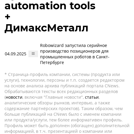
automation tools
+
ДимаксМеталл
Robowizard запустила серийное
производство позиционеров для
04.09.2025
промышленных роботов в Санкт-
Петербурге
* Страница-профиль компании, системы (продукта или
услуги), технологии, персоны и т.п. создается редактором
на основе анализа архива публикаций портала CNews.
Обрабатываются тексты всех редакционных разделов
(
новости
, включая "Главные новости",
статьи
,
аналитические обзоры рынков, интервью, а также
содержание партнёрских проектов). Таким образом, чем
больше публикаций на CNews было с именем компании
или продукта/услуги, тем более информативен профиль.
Профиль может быть дополнен (обогащен) дополнительной
информацией, в т.ч. презентацией о компании или