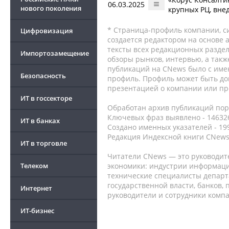
06.03.2025
нового поколения
крупных РЦ, вне
* Страница-профиль компании, сис
Цифровизация
создается редактором на основе
тексты всех редакционных раздел
Импортозамещение
обзоры рынков, интервью, а такж
публикаций на CNews было с име
Безопасность
профиль. Профиль может быть до
презентацией о компании или про
ИТ в госсекторе
Обработан архив публикаций порт
Ключевых фраз выявлено - 146326
ИТ в банках
Создано именных указателей - 19
Редакция Индексной книги CNews
ИТ в торговле
Читатели CNews — это руководит
Телеком
экономики: индустрии информаци
технические специалисты депар
государственной власти, банков,
Интернет
руководители и сотрудники комп
ИТ-бизнес