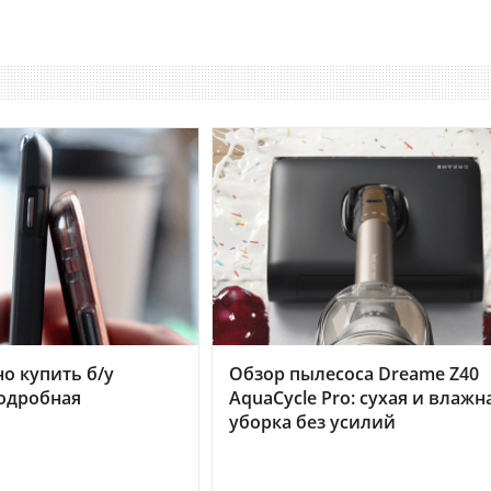
но купить б/у
Обзор пылесоса Dreame Z40
подробная
AquaCycle Pro: сухая и влажн
уборка без усилий