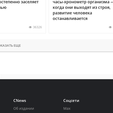
остепенно заселяет
часы-хронометр организма 
нью
когда они выходят из строя,
развитие человека
останавливается
36326
КАЗАТЬ ЕЩЕ
CNews
Соцсети
Об издании
Max