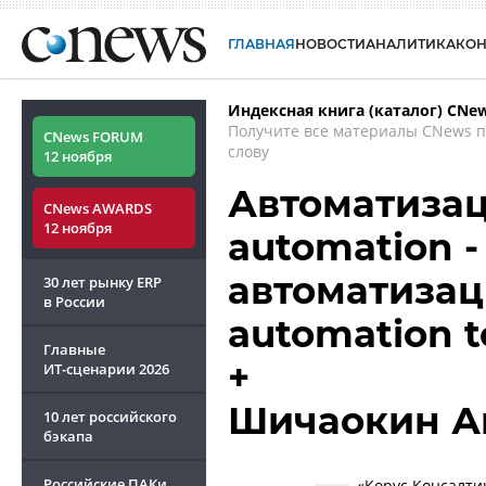
ГЛАВНАЯ
НОВОСТИ
АНАЛИТИКА
КО
Индексная книга (каталог) CNe
Получите все материалы CNews 
CNews FORUM
слову
12 ноября
Автоматизац
CNews AWARDS
12 ноября
automation 
автоматизац
30 лет рынку ERP
в России
automation t
Главные
+
ИТ-сценарии
2026
Шичаокин А
10 лет российского
бэкапа
Российские ПАКи
«Корус Консалтин