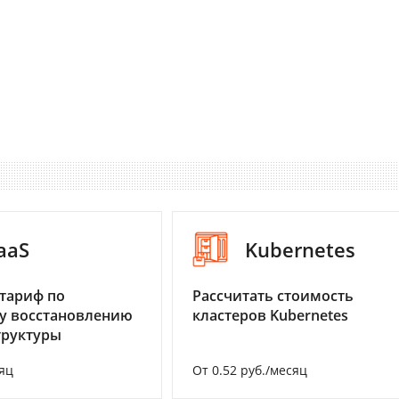
aaS
Kubernetes
тариф по
Рассчитать стоимость
у восстановлению
кластеров Kubernetes
труктуры
яц
От 0.52 руб./месяц