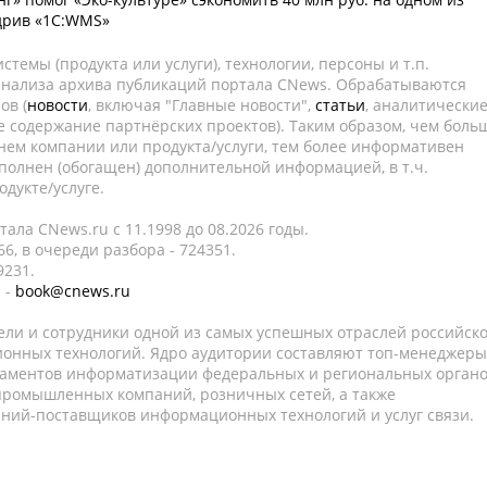
дрив «1С:WMS»
темы (продукта или услуги), технологии, персоны и т.п.
 анализа архива публикаций портала CNews. Обрабатываются
ов (
новости
, включая "Главные новости",
статьи
, аналитически
е содержание партнёрских проектов). Таким образом, чем боль
нем компании или продукта/услуги, тем более информативен
полнен (обогащен) дополнительной информацией, в т.ч.
дукте/услуге.
ала CNews.ru c 11.1998 до 08.2026 годы.
6, в очереди разбора - 724351.
9231.
 -
book@cnews.ru
ели и сотрудники одной из самых успешных отраслей российск
онных технологий. Ядро аудитории составляют топ-менеджеры
таментов информатизации федеральных и региональных орган
 промышленных компаний, розничных сетей, а также
аний-поставщиков информационных технологий и услуг связи.