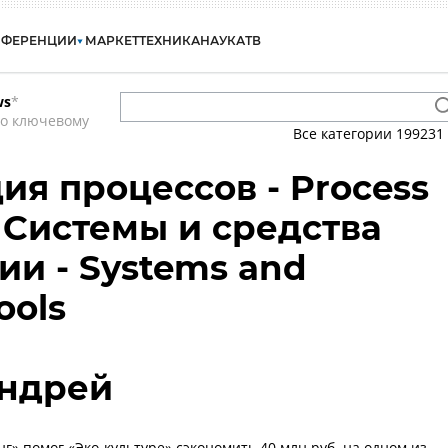
НФЕРЕНЦИИ
МАРКЕТ
ТЕХНИКА
НАУКА
ТВ
ws
*
по ключевому
Все категории
199231
ия процессов - Process
- Системы и средства
ии - Systems and
ools
ндрей
г» помог «Эко-культуре» сэкономить 40 млн руб. на одном из