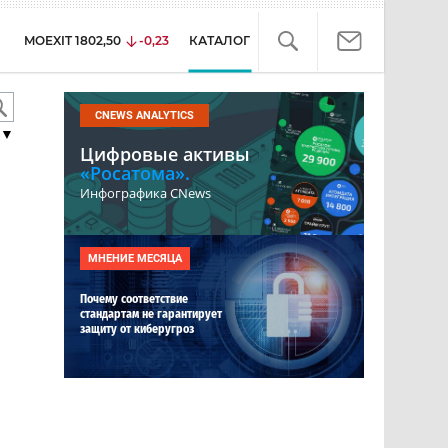
MOEXIT
1802,50
-0,23
КАТАЛОГ
CNEWS ANALYTICS
▼
Цифровые активы
«Росатома».
Инфографика CNews
МНЕНИЕ МЕСЯЦА
Почему соответствие
стандартам не гарантирует
защиту от киберугроз