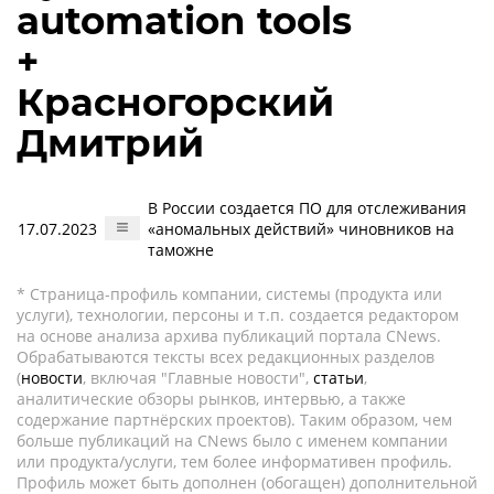
automation tools
+
Красногорский
Дмитрий
В России создается ПО для отслеживания
17.07.2023
«аномальных действий» чиновников на
таможне
* Страница-профиль компании, системы (продукта или
услуги), технологии, персоны и т.п. создается редактором
на основе анализа архива публикаций портала CNews.
Обрабатываются тексты всех редакционных разделов
(
новости
, включая "Главные новости",
статьи
,
аналитические обзоры рынков, интервью, а также
содержание партнёрских проектов). Таким образом, чем
больше публикаций на CNews было с именем компании
или продукта/услуги, тем более информативен профиль.
Профиль может быть дополнен (обогащен) дополнительной