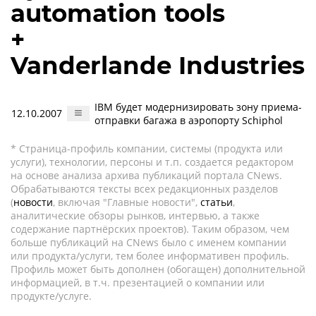
automation tools
+
Vanderlande Industries
IBM будет модернизировать зону приема-
12.10.2007
отправки багажа в аэропорту Schiphol
* Страница-профиль компании, системы (продукта или
услуги), технологии, персоны и т.п. создается редактором
на основе анализа архива публикаций портала CNews.
Обрабатываются тексты всех редакционных разделов
(
новости
, включая "Главные новости",
статьи
,
аналитические обзоры рынков, интервью, а также
содержание партнёрских проектов). Таким образом, чем
больше публикаций на CNews было с именем компании
или продукта/услуги, тем более информативен профиль.
Профиль может быть дополнен (обогащен) дополнительной
информацией, в т.ч. презентацией о компании или
продукте/услуге.