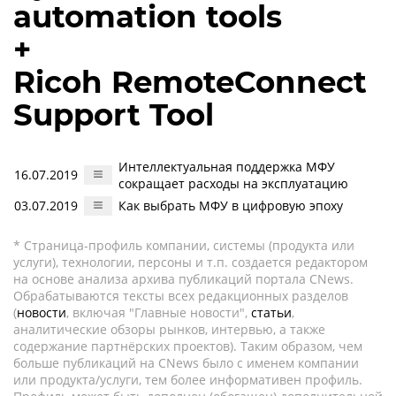
automation tools
+
Ricoh RemoteConnect
Support Tool
Интеллектуальная поддержка МФУ
16.07.2019
сокращает расходы на эксплуатацию
03.07.2019
Как выбрать МФУ в цифровую эпоху
* Страница-профиль компании, системы (продукта или
услуги), технологии, персоны и т.п. создается редактором
на основе анализа архива публикаций портала CNews.
Обрабатываются тексты всех редакционных разделов
(
новости
, включая "Главные новости",
статьи
,
аналитические обзоры рынков, интервью, а также
содержание партнёрских проектов). Таким образом, чем
больше публикаций на CNews было с именем компании
или продукта/услуги, тем более информативен профиль.