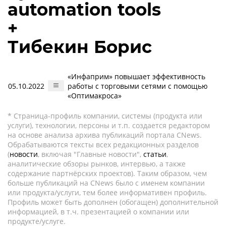
automation tools
+
Тибекин Борис
«Инфаприм» повышает эффективность
05.10.2022
работы с торговыми сетями с помощью
«Оптимакроса»
* Страница-профиль компании, системы (продукта или
услуги), технологии, персоны и т.п. создается редактором
на основе анализа архива публикаций портала CNews.
Обрабатываются тексты всех редакционных разделов
(
новости
, включая "Главные новости",
статьи
,
аналитические обзоры рынков, интервью, а также
содержание партнёрских проектов). Таким образом, чем
больше публикаций на CNews было с именем компании
или продукта/услуги, тем более информативен профиль.
Профиль может быть дополнен (обогащен) дополнительной
информацией, в т.ч. презентацией о компании или
продукте/услуге.