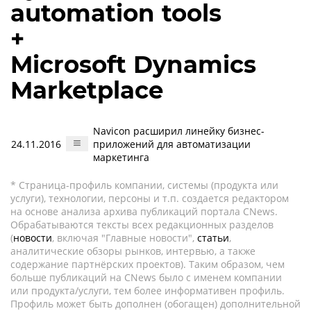
automation tools
+
Microsoft Dynamics
Marketplace
Navicon расширил линейку бизнес-
24.11.2016
приложений для автоматизации
маркетинга
* Страница-профиль компании, системы (продукта или
услуги), технологии, персоны и т.п. создается редактором
на основе анализа архива публикаций портала CNews.
Обрабатываются тексты всех редакционных разделов
(
новости
, включая "Главные новости",
статьи
,
аналитические обзоры рынков, интервью, а также
содержание партнёрских проектов). Таким образом, чем
больше публикаций на CNews было с именем компании
или продукта/услуги, тем более информативен профиль.
Профиль может быть дополнен (обогащен) дополнительной