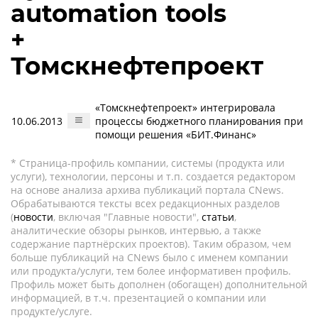
automation tools
+
Томскнефтепроект
«Томскнефтепроект» интегрировала
10.06.2013
процессы бюджетного планирования при
помощи решения «БИТ.Финанс»
* Страница-профиль компании, системы (продукта или
услуги), технологии, персоны и т.п. создается редактором
на основе анализа архива публикаций портала CNews.
Обрабатываются тексты всех редакционных разделов
(
новости
, включая "Главные новости",
статьи
,
аналитические обзоры рынков, интервью, а также
содержание партнёрских проектов). Таким образом, чем
больше публикаций на CNews было с именем компании
или продукта/услуги, тем более информативен профиль.
Профиль может быть дополнен (обогащен) дополнительной
информацией, в т.ч. презентацией о компании или
продукте/услуге.