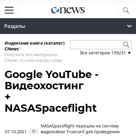
Разделы
Индексная книга (каталог)
CNews
*
Все категории
199231
▼
Получите все материалы
CNews по ключевому слову
Google YouTube -
Видеохостинг
+
NASASpaceflight
NASASpaceflight перешла на систему
07.10.2021
видеосвязи Trueconf для проведения