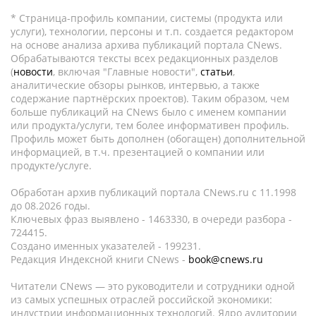
* Страница-профиль компании, системы (продукта или
услуги), технологии, персоны и т.п. создается редактором
на основе анализа архива публикаций портала CNews.
Обрабатываются тексты всех редакционных разделов
(
новости
, включая "Главные новости",
статьи
,
аналитические обзоры рынков, интервью, а также
содержание партнёрских проектов). Таким образом, чем
больше публикаций на CNews было с именем компании
или продукта/услуги, тем более информативен профиль.
Профиль может быть дополнен (обогащен) дополнительной
информацией, в т.ч. презентацией о компании или
продукте/услуге.
Обработан архив публикаций портала CNews.ru c 11.1998
до 08.2026 годы.
Ключевых фраз выявлено - 1463330, в очереди разбора -
724415.
Создано именных указателей - 199231.
Редакция Индексной книги CNews -
book@cnews.ru
Читатели CNews — это руководители и сотрудники одной
из самых успешных отраслей российской экономики:
индустрии информационных технологий. Ядро аудитории