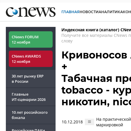
ГЛАВНАЯ
НОВОСТИ
АНАЛИТИКА
КО
Индексная книга (каталог) CNe
Получите все материалы CNews 
CNews FORUM
слову
12 ноября
Кривоносов
CNews AWARDS
12 ноября
+
Табачная пр
30 лет рынку ERP
в России
tobacco - ку
Главные
никотин, nic
ИТ-сценарии
2026
10 лет российского
бэкапа
На практической
10.12.2018
маркировкой
Российские ПАКи