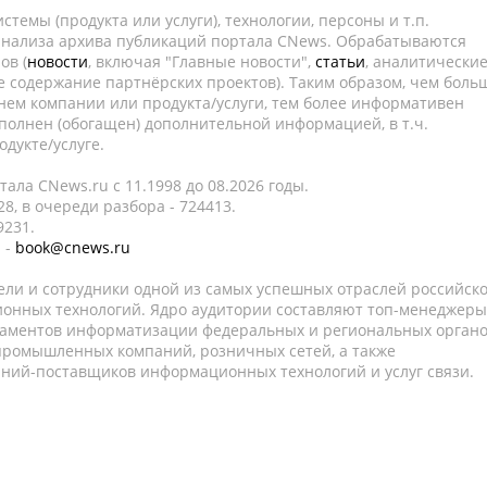
темы (продукта или услуги), технологии, персоны и т.п.
 анализа архива публикаций портала CNews. Обрабатываются
ов (
новости
, включая "Главные новости",
статьи
, аналитически
е содержание партнёрских проектов). Таким образом, чем боль
нем компании или продукта/услуги, тем более информативен
полнен (обогащен) дополнительной информацией, в т.ч.
дукте/услуге.
ала CNews.ru c 11.1998 до 08.2026 годы.
8, в очереди разбора - 724413.
9231.
 -
book@cnews.ru
ели и сотрудники одной из самых успешных отраслей российск
онных технологий. Ядро аудитории составляют топ-менеджеры
таментов информатизации федеральных и региональных орган
 промышленных компаний, розничных сетей, а также
аний-поставщиков информационных технологий и услуг связи.