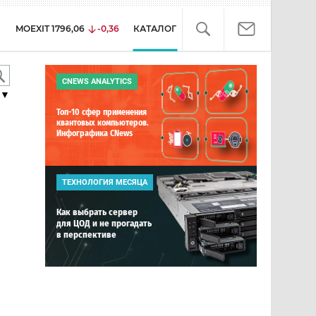
MOEXIT
1796,06
-0,36
КАТАЛОГ
CNEWS ANALYTICS
▼
Топ-10 сфер применения
квантовых компьютеров.
Инфографика CNews
ТЕХНОЛОГИЯ МЕСЯЦА
Как выбрать сервер
для ЦОД и не прогадать
в перспективе