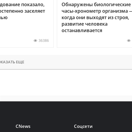
дование показало,
Обнаружены биологические
остепенно заселяет
часы-хронометр организма 
нью
когда они выходят из строя,
развитие человека
останавливается
36386
КАЗАТЬ ЕЩЕ
CNews
Соцсети