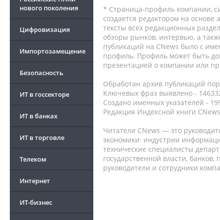
нового поколения
* Страница-профиль компании, сис
создается редактором на основе
тексты всех редакционных раздел
Цифровизация
обзоры рынков, интервью, а такж
публикаций на CNews было с име
Импортозамещение
профиль. Профиль может быть до
презентацией о компании или про
Безопасность
Обработан архив публикаций порт
Ключевых фраз выявлено - 146332
ИТ в госсекторе
Создано именных указателей - 19
Редакция Индексной книги CNews
ИТ в банках
Читатели CNews — это руководит
ИТ в торговле
экономики: индустрии информаци
технические специалисты депар
государственной власти, банков,
Телеком
руководители и сотрудники комп
Интернет
ИТ-бизнес