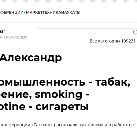
НФЕРЕНЦИИ
МАРКЕТ
ТЕХНИКА
НАУКА
ТВ
ws
*
по ключевому
Все категории
199231
 Александр
омышленность - табак,
рение, smoking -
otine - сигареты
 конференции «Такском» рассказали, как правильно работать с