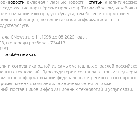
ов (
новости
, включая "Главные новости",
статьи
, аналитически
е содержание партнёрских проектов). Таким образом, чем боль
нем компании или продукта/услуги, тем более информативен
полнен (обогащен) дополнительной информацией, в т.ч.
дукте/услуге.
ала CNews.ru c 11.1998 до 08.2026 годы.
8, в очереди разбора - 724413.
9231.
 -
book@cnews.ru
ели и сотрудники одной из самых успешных отраслей российск
онных технологий. Ядро аудитории составляют топ-менеджеры
таментов информатизации федеральных и региональных орган
 промышленных компаний, розничных сетей, а также
аний-поставщиков информационных технологий и услуг связи.