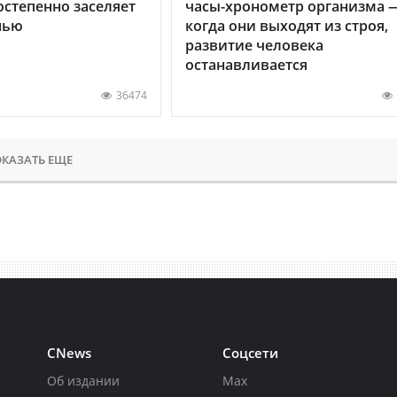
остепенно заселяет
часы-хронометр организма 
нью
когда они выходят из строя,
развитие человека
останавливается
36474
КАЗАТЬ ЕЩЕ
CNews
Соцсети
Об издании
Max