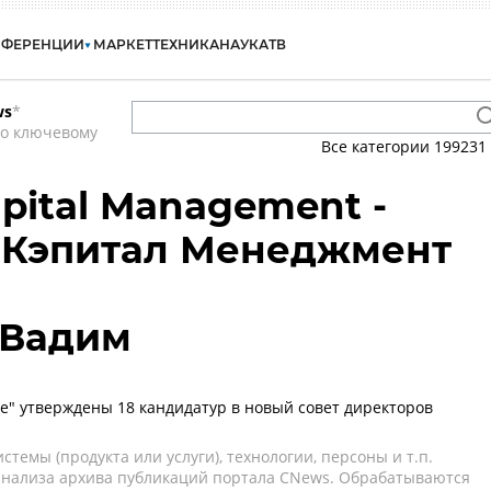
НФЕРЕНЦИИ
МАРКЕТ
ТЕХНИКА
НАУКА
ТВ
ws
*
по ключевому
Все категории
199231
apital Management -
 Кэпитал Менеджмент
 Вадим
е" утверждены 18 кандидатур в новый совет директоров
темы (продукта или услуги), технологии, персоны и т.п.
 анализа архива публикаций портала CNews. Обрабатываются