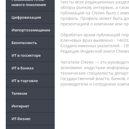
тексты всех редакционных раздел
нового поколения
обзоры рынков, интервью, а такж
публикаций на CNews было с име
Цифровизация
профиль. Профиль может быть до
презентацией о компании или про
Импортозамещение
Обработан архив публикаций порт
Ключевых фраз выявлено - 146332
Безопасность
Создано именных указателей - 19
Редакция Индексной книги CNews
ИТ в госсекторе
Читатели CNews — это руководит
экономики: индустрии информаци
ИТ в банках
технические специалисты депар
государственной власти, банков,
ИТ в торговле
руководители и сотрудники комп
Телеком
Интернет
ИТ-бизнес