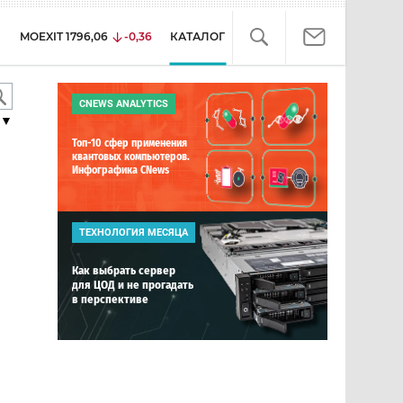
MOEXIT
1796,06
-0,36
КАТАЛОГ
CNEWS ANALYTICS
▼
Топ-10 сфер применения
квантовых компьютеров.
Инфографика CNews
ТЕХНОЛОГИЯ МЕСЯЦА
Как выбрать сервер
для ЦОД и не прогадать
в перспективе