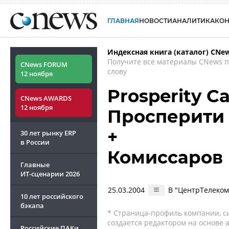
ГЛАВНАЯ
НОВОСТИ
АНАЛИТИКА
КО
Индексная книга (каталог) CNe
Получите все материалы CNews 
CNews FORUM
слову
12 ноября
Prosperity C
CNews AWARDS
12 ноября
Просперити
+
30 лет рынку ERP
в России
Комиссаров
Главные
ИТ-сценарии
2026
25.03.2004
В "ЦентрТелеком
10 лет российского
бэкапа
* Страница-профиль компании, сис
создается редактором на основе
Российские ПАКи