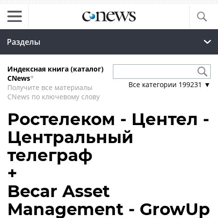
Разделы
Индексная книга (каталог)
CNews
*
Все категории
199231
▼
Получите все материалы
CNews по ключевому слову
Ростелеком - Центел -
Центральный
телеграф
+
Becar Asset
Management - GrowUp