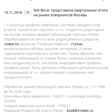
NAI Becar представила квартальные итоги
19.11.2018
на рынке коворкингов Москвы
* Страница-профиль компании, системы (продукта или
услуги), технологии, персоны и т.п. создается редактором
на основе анализа архива публикаций портала CNews.
Обрабатываются тексты всех редакционных разделов
(
новости
, включая "Главные новости",
статьи
,
аналитические обзоры рынков, интервью, а также
содержание партнёрских проектов). Таким образом, чем
больше публикаций на CNews было с именем компании
или продукта/услуги, тем более информативен профиль.
Профиль может быть дополнен (обогащен) дополнительной
информацией, в т.ч. презентацией о компании или
продукте/услуге.
Обработан архив публикаций портала CNews.ru c 11.1998
до 08.2026 годы.
Ключевых фраз выявлено - 1463271, в очереди разбора -
724356.
Создано именных указателей - 199231.
Редакция Индексной книги CNews -
book@cnews.ru